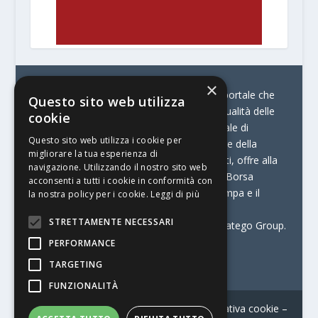
×
© Stratego Group –
stampamedia.net è il portale che
Questo sito web utilizza
racconta le innovazioni tecnologiche e l’attualità delle
cookie
aziende di stampa e di converting. È il portale di
Questo sito web utilizza i cookie per
riferimento per chi opera in Italia nel settore della
migliorare la tua esperienza di
comunicazione stampata. Oltre ai contenuti, offre alla
navigazione. Utilizzando il nostro sito web
propria community diversi servizi come:
la Borsa
acconsenti a tutti i cookie in conformità con
Lavoro, la Print Connection, i Big della Stampa e il
la nostra policy per i cookie.
Leggi di più
Centro Studi Printing.
STRETTAMENTE NECESSARI
Stampamedia.net è una delle testate di Stratego Group.
PERFORMANCE
Partita IVA
07921450156
TARGETING
FUNZIONALITÀ
Contatti
–
Informativa privacy
–
Informativa cookie
–