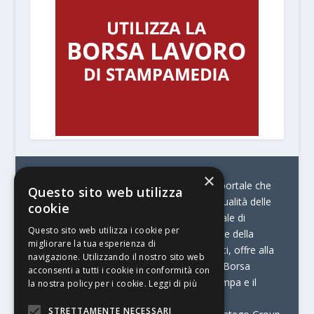
×
© Stratego Group –
stampamedia.net è il portale che
Questo sito web utilizza
racconta le innovazioni tecnologiche e l’attualità delle
cookie
aziende di stampa e di converting. È il portale di
Questo sito web utilizza i cookie per
riferimento per chi opera in Italia nel settore della
migliorare la tua esperienza di
comunicazione stampata. Oltre ai contenuti, offre alla
navigazione. Utilizzando il nostro sito web
propria community diversi servizi come:
la Borsa
acconsenti a tutti i cookie in conformità con
Lavoro, la Print Connection, i Big della Stampa e il
la nostra policy per i cookie.
Leggi di più
Centro Studi Printing.
STRETTAMENTE NECESSARI