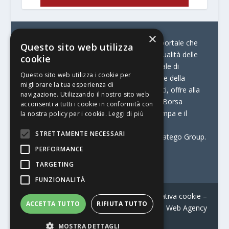
×
© Stratego Group –
stampamedia.net è il portale che
Questo sito web utilizza
racconta le innovazioni tecnologiche e l’attualità delle
cookie
aziende di stampa e di converting. È il portale di
Questo sito web utilizza i cookie per
riferimento per chi opera in Italia nel settore della
migliorare la tua esperienza di
comunicazione stampata. Oltre ai contenuti, offre alla
navigazione. Utilizzando il nostro sito web
propria community diversi servizi come:
la Borsa
acconsenti a tutti i cookie in conformità con
Lavoro, la Print Connection, i Big della Stampa e il
la nostra policy per i cookie.
Leggi di più
Centro Studi Printing.
STRETTAMENTE NECESSARI
Stampamedia.net è una delle testate di Stratego Group.
PERFORMANCE
Partita IVA
07921450156
TARGETING
FUNZIONALITÀ
Contatti
–
Informativa privacy
–
Informativa cookie
–
ACCETTA TUTTO
RIFIUTA TUTTO
Web Agency
MOSTRA DETTAGLI