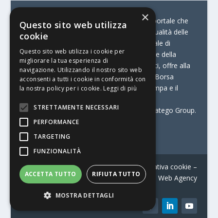
×
© Stratego Group –
stampamedia.net è il portale che
Questo sito web utilizza
racconta le innovazioni tecnologiche e l’attualità delle
cookie
aziende di stampa e di converting. È il portale di
Questo sito web utilizza i cookie per
riferimento per chi opera in Italia nel settore della
migliorare la tua esperienza di
comunicazione stampata. Oltre ai contenuti, offre alla
navigazione. Utilizzando il nostro sito web
propria community diversi servizi come:
la Borsa
acconsenti a tutti i cookie in conformità con
Lavoro, la Print Connection, i Big della Stampa e il
la nostra policy per i cookie.
Leggi di più
Centro Studi Printing.
STRETTAMENTE NECESSARI
Stampamedia.net è una delle testate di Stratego Group.
PERFORMANCE
Partita IVA
07921450156
TARGETING
FUNZIONALITÀ
Contatti
–
Informativa privacy
–
Informativa cookie
–
ACCETTA TUTTO
RIFIUTA TUTTO
Web Agency
MOSTRA DETTAGLI