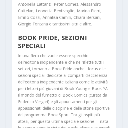
Antonella Lattanzi
,
Peter Gomez
,
Alessandro
Cattelan
,
Leonetta Bentivoglio
,
Marina Pierri
,
Emilio Cozzi
,
Annalisa Camilli
,
Chiara Bersani
,
Giorgio Fontana
e tantissimi altri e altre.
BOOK PRIDE, SEZIONI
SPECIALI
In una fiera che vuole essere specchio
dell’editoria indipendente e che ne riflette tutti i
settori,
tornano a Book Pride anche i focus e le
sezioni speciali
dedicate ai comparti d’eccellenza
dell’editoria indipendente italiana come le attività
per i lettori più giovani di
Book Young e Book YA;
il mondo del fumetto di
Book Comics
(curata da
Federico Vergari) e gli appuntamenti per gli
appassionati delle discipline e delle storie sportive
del programma
Book Sport
. Tra gli ospiti più
attesi, per questa ultima speciale sezione – nata
lo scorso anno in vista dei giochi olimpici invernali