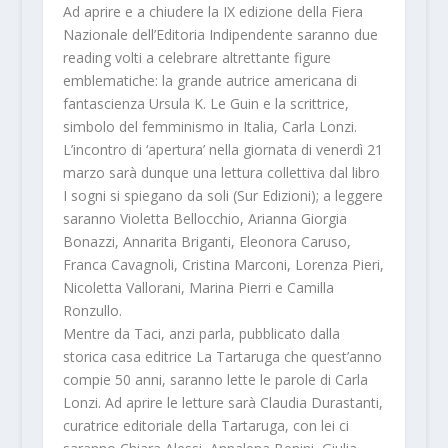
Ad aprire e a chiudere la IX edizione della Fiera
Nazionale dell’Editoria Indipendente saranno
due
reading
volti a celebrare altrettante figure
emblematiche: la grande autrice americana di
fantascienza Ursula K. Le Guin e la scrittrice,
simbolo del femminismo in Italia, Carla Lonzi.
L’incontro di ‘apertura’ nella giornata di venerdì 21
marzo sarà dunque una lettura collettiva dal libro
I sogni si spiegano da soli
(Sur Edizioni); a leggere
saranno
Violetta Bellocchio
,
Arianna Giorgia
Bonazzi
,
Annarita Briganti
,
Eleonora Caruso
,
Franca Cavagnoli
,
Cristina Marconi, Lorenza Pieri
,
Nicoletta Vallorani
,
Marina Pierri
e
Camilla
Ronzullo
.
Mentre da
Taci, anzi parla
, pubblicato dalla
storica casa editrice La Tartaruga che quest’anno
compie 50 anni, saranno lette le parole di Carla
Lonzi. Ad aprire le letture sarà
Claudia Durastanti
,
curatrice editoriale della Tartaruga, con lei ci