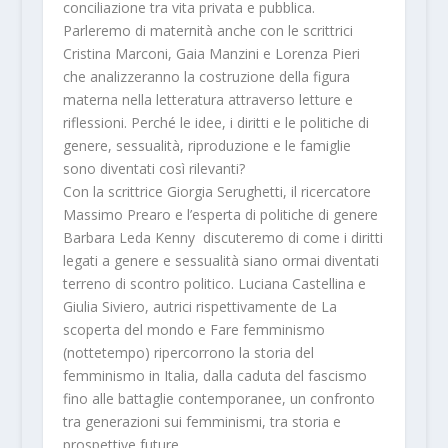
conciliazione tra vita privata e pubblica.
Parleremo di maternità anche con le scrittrici
Cristina Marconi
,
Gaia Manzini
e
Lorenza Pieri
che analizzeranno la costruzione della figura
materna nella letteratura attraverso letture e
riflessioni. Perché le idee, i diritti e le politiche di
genere, sessualità, riproduzione e le famiglie
sono diventati così rilevanti?
Con la scrittrice
Giorgia Serughetti
, il ricercatore
Massimo Prearo
e l’esperta di politiche di genere
Barbara Leda Kenny
discuteremo di come i diritti
legati a genere e sessualità siano ormai diventati
terreno di scontro politico.
Luciana Castellina
e
Giulia Siviero
, a
utrici rispettivamente de
La
scoperta del mondo
e
Fare femminismo
(nottetempo)
ripercorrono la storia del
femminismo in Italia, dalla caduta del fascismo
fino alle battaglie contemporanee, un confronto
tra generazioni sui femminismi, tra storia e
prospettive future.