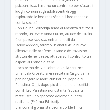
psicoanalista, terremo un confronto per sfatare i
luoghi comuni sugli adolescenti di oggi,
esplorando le loro reali sfide e il loro rapporto
con la società.
Con
Houria Bouteldja
firma di
Maranza di tutto il
mondo, unitevi!
e
Anna Curcio
, autrice de
L’Italia
è un paese razzista,
entrambi editi da
DeriveApprodi, faremo un’analisi delle nuove
alleanze nelle periferie italiane e del razzismo
strutturale nel paese, attraverso il confronto tra
esperti di Francia e Italia.
Poco prima del 7 ottobre 2023, la scrittrice
Emanuela Crosetti
si era recata in Cisgiordania
per indagare le radici culturali del popolo di
Palestina. Oggi, dopo più di un anno di conflitto,
con il libro
Palestina nonostante
l’autrice ci
restituisce uno spaccato doloroso quanto
resiliente (Exòrma Edizioni).
E ancora, il giornalista
Leonardo Merlini
ci