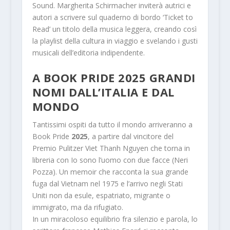
Sound. Margherita Schirmacher inviterà autrici e
autori a scrivere sul quaderno di bordo ‘Ticket to
Read’ un titolo della musica leggera, creando così
la playlist della cultura in viaggio e svelando i gusti
musicali dell’editoria indipendente.
A BOOK PRIDE 2025 GRANDI
NOMI DALL’ITALIA E DAL
MONDO
Tantissimi ospiti da tutto il mondo arriveranno a
Book Pride
2025
, a partire dal vincitore del
Premio Pulitzer
Viet Thanh Nguyen
che torna in
libreria con
Io sono l’uomo con due facce
(Neri
Pozza). Un memoir che racconta la sua grande
fuga dal Vietnam nel 1975 e l’arrivo negli Stati
Uniti non da esule, espatriato, migrante o
immigrato, ma da rifugiato.
In un miracoloso equilibrio fra silenzio e parola, lo