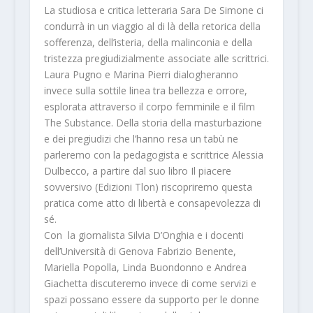
La studiosa e critica letteraria
Sara De Simone
ci
condurrà in un viaggio al di là della retorica della
sofferenza, dell’isteria, della malinconia e della
tristezza pregiudizialmente associate alle scrittrici.
Laura Pugno
e
Marina Pierri
dialogheranno
invece sulla sottile linea tra bellezza e orrore,
esplorata attraverso il corpo femminile e il film
The Substance
. Della storia della masturbazione
e dei pregiudizi che l’hanno resa un tabù ne
parleremo con la pedagogista e scrittrice
Alessia
Dulbecco
, a partire dal suo libro
Il piacere
sovversivo
(Edizioni Tlon) riscopriremo questa
pratica come atto di libertà e consapevolezza di
sé.
Con la giornalista
Silvia D’Onghia
e i docenti
dell’Università di Genova
Fabrizio Benente
,
Mariella Popolla
,
Linda Buondonno
e
Andrea
Giachetta
discuteremo invece di come servizi e
spazi possano essere da supporto per le donne