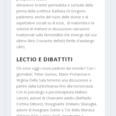
Attraverso la lente iperrealista e surreale della
penna della scrittrice
Barbara Di Gregorio
parleremo anche del ruolo delle donne e di
aspettative sociali su di esse, di maternità e la
volontà di mettere in discussione narrazioni
tradizionali sulla femminilità che emerge dal suo
ultimo libro
Cronache dell’età fertile
(Fandango
Libri).
LECTIO E DIBATTITI
Chi sono oggi i nuovi padroni del mondo? Con i
giornalisti
Peter Gomez
,
Mario Portanova
e
Virginia Della Sala
terremo una discussione a
partire dalla turbofinanza fino alla tecnocrazia.
Con lo psicologo e psicoterapeuta
Matteo
Lancini
, autore di
Chiamami adulto
(Raffaello
Cortina Editore), l’insegnante
Emiliano Sbaraglia
,
autore di
Insegnare Dante a Tor Bella Monaca
(Edizioni E/O) e
Anna Stefi
, insegnante e