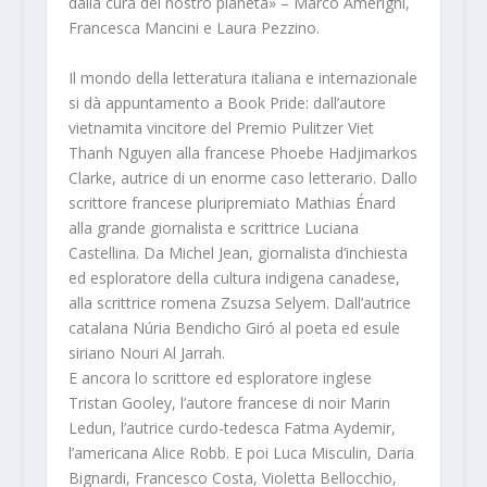
dalla cura del nostro pianeta»
– Marco Amerighi,
Francesca Mancini e Laura Pezzino.
Il mondo della letteratura italiana e internazionale
si dà appuntamento a Book Pride: dall’autore
vietnamita vincitore del Premio Pulitzer
Viet
Thanh Nguyen
alla francese
Phoebe Hadjimarkos
Clarke
, autrice di un enorme caso letterario. Dallo
scrittore francese pluripremiato
Mathias Énard
alla grande giornalista e scrittrice
Luciana
Castellina.
Da
Michel Jean
, giornalista d’inchiesta
ed esploratore della cultura indigena canadese,
alla scrittrice romena
Zsuzsa Selyem
. Dall’autrice
catalana
Núria Bendicho Giró
al poeta ed esule
siriano
Nouri Al Jarrah
.
E ancora lo scrittore ed esploratore inglese
Tristan Gooley
, l’autore francese di noir
Marin
Ledun
, l’autrice curdo-tedesca
Fatma Aydemir
,
l’americana
Alice Robb
. E poi
Luca Misculin
,
Daria
Bignardi
,
Francesco Costa
,
Violetta Bellocchio
,