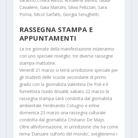
saranno
Chiara Alessi
,
Annalena Benini,
Giulia
Cavaliere
,
Gaia Manzini
,
Silvia Pelizzari
,
Sara
Poma, Micol Sarfatti, Giorgia Serughetti
.
RASSEGNA STAMPA E
APPUNTAMENTI
Le tre giornate della manifestazione inizieranno
con uno speciale risveglio:
tre diverse rassegne
stampa mattutine
.
Venerdì 21 marzo si terrà un’edizione speciale per
gli studenti delle scuole secondarie di primo
grado con la giornalista
Valentina De Poli
e il
fumettista
Guido Brualdi
; sabato 22 marzo la
rassegna stampa sarà condotta dal giornalista
ambientale
Ferdinando Cotugno
e infine
domenica 23 marzo una rassegna culturale
condotta dal giornalista
Cristiano De Majo.
Oltre all’informazione, in un’edizione che ha come
tema ‘Danzare sull’orlo del mondo’, sveglieremo i