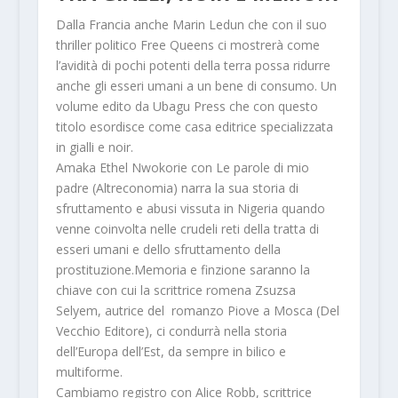
Dalla Francia anche
Marin Ledun
che con il suo
thriller politico
Free Queens
ci mostrerà come
l’avidità di pochi potenti della terra possa ridurre
anche gli esseri umani a un bene di consumo. Un
volume edito da Ubagu Press che con questo
titolo esordisce come casa editrice specializzata
in gialli e noir.
Amaka Ethel Nwokorie
con
Le parole di mio
padre
(Altreconomia) narra la sua storia di
sfruttamento e abusi vissuta in Nigeria quando
venne coinvolta nelle crudeli reti della tratta di
esseri umani e dello sfruttamento della
prostituzione.
Memoria e finzione saranno la
chiave con cui la scrittrice romena
Zsuzsa
Selyem
, autrice del romanzo
Piove a Mosca
(Del
Vecchio Editore), ci condurrà nella storia
dell’Europa dell’Est, da sempre in bilico e
multiforme.
Cambiamo registro con
Alice Robb
, scrittrice