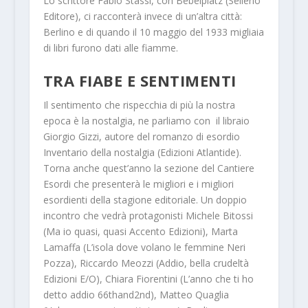
Lo scrittore
Fabio Stassi,
con
Bebelplatz
(Sellerio
Editore), ci racconterà invece di un’altra città:
Berlino e di quando il 10 maggio del 1933 migliaia
di libri furono dati alle fiamme.
TRA FIABE E SENTIMENTI
Il sentimento che rispecchia di più la nostra
epoca è la nostalgia, ne parliamo con il libraio
Giorgio Gizzi
, autore del romanzo di esordio
Inventario della nostalgia
(Edizioni Atlantide).
Torna anche quest’anno la sezione del Cantiere
Esordi che presenterà le migliori e i migliori
esordienti della stagione editoriale. Un doppio
incontro che vedrà protagonisti
Michele Bitossi
(
Ma io quasi, quasi
Accento Edizioni),
Marta
Lamaffa
(
L’isola dove volano le femmine
Neri
Pozza),
Riccardo Meozzi
(
Addio, bella crudeltà
Edizioni E/O),
Chiara Fiorentini
(
L’anno che ti ho
detto addio
66thand2nd)
, Matteo Quaglia