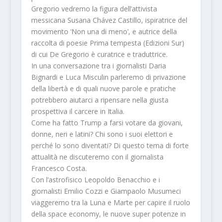
Gregorio
vedremo la
figura dell’attivista
messicana Susana Chávez Castillo, ispiratrice del
movimento ‘Non una di meno’, e autrice della
raccolta di poesie
Prima tempesta
(Edizioni Sur)
di cui De Gregorio è curatrice e traduttrice.
In una conversazione tra i giornalisti
Daria
Bignardi
e
Luca Misculin
parleremo di privazione
della libertà e di quali nuove parole e pratiche
potrebbero aiutarci a ripensare nella giusta
prospettiva il carcere in Italia.
Come ha fatto Trump a farsi votare da giovani,
donne, neri e latini? Chi sono i suoi elettori e
perché lo sono diventati? Di questo tema di forte
attualità ne discuteremo con il giornalista
Francesco Costa
.
Con l’astrofisico
Leopoldo Benacchio
e i
giornalisti
Emilio Cozzi
e
Giampaolo Musumeci
viaggeremo tra la Luna e Marte per capire il ruolo
della space economy, le nuove super potenze in