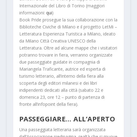
Internazionale del Libro di Torino (maggiori
informazioni:
qui
)
Book Pride prosegue la sua collaborazione con la
Biblioteche Civiche di Milano e il
progetto LetMi –
Letteratura Esperienza Turistica a Milano
, ideato
da Milano Città Creativa UNESCO della
Letteratura. Oltre ad alcune mappe che i visitatori
potranno trovare in fiera, verranno organizzate
due passeggiate guidate in compagnia di
Mariangela Traficante,
autrice ed esperta di
turismo letterario, all’interno della fiera alla
scoperta degli editori milanesi e dei libri
indipendenti dedicati alla città (sabato 22 e
domenica 23, ore 12 – punto di partenza di
fronte all’infopoint della fiera).
PASSEGGIARE… ALL’APERTO
Una passeggiata letteraria sarà organizzata
dall’
Associazione piedipagina
, realtà che si muove