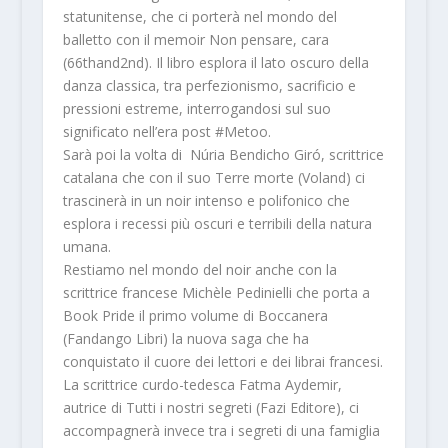
statunitense, che ci porterà nel mondo del
balletto con il
memoir
Non pensare, cara
(66thand2nd). Il libro esplora il lato oscuro della
danza classica, tra perfezionismo, sacrificio e
pressioni estreme, interrogandosi sul suo
significato nell’era post #Metoo.
Sarà poi la volta di
Núria Bendicho Giró,
scrittrice
catalana che con il suo
Terre morte
(Voland) ci
trascinerà in un noir intenso e polifonico che
esplora i recessi più oscuri e terribili della natura
umana.
Restiamo nel mondo del noir anche con la
scrittrice francese
Michèle Pedinielli
che porta a
Book Pride il primo volume di
Bo
ccanera
(Fandango Libri) la nuova saga che ha
conquistato il cuore dei lettori e dei librai francesi.
La scrittrice curdo-tedesca
Fatma Aydemir,
autrice di
Tutti i nostri segreti
(Fazi Editore), ci
accompagner
à invece tra i segreti di una famiglia