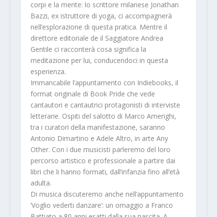
corpi e la mente: lo scrittore milanese
Jonathan
Bazzi
, ex istruttore di yoga, ci accompagnerà
nell’esplorazione di questa pratica. Mentre il
direttore editoriale de il Saggiatore
Andrea
Gentile
ci racconterà cosa significa la
meditazione per lui, conducendoci in questa
esperienza.
Immancabile l’appuntamento con
Indiebooks
, il
format originale di Book Pride che vede
cantautori e cantautrici protagonisti di interviste
letterarie. Ospiti del salotto di Marco Amerighi,
tra i curatori della manifestazione, saranno
Antonio Dimartino
e
Adele Altro
, in arte
Any
Other
. Con i due musicisti parleremo del loro
percorso artistico e professionale a partire dai
libri che li hanno formati, dall’infanzia fino all’età
adulta.
Di musica discuteremo anche nell’appuntamento
‘
Voglio vederti danzare’
: un omaggio a Franco
Battiato a 80 anni esatti dalla sua nascita. A