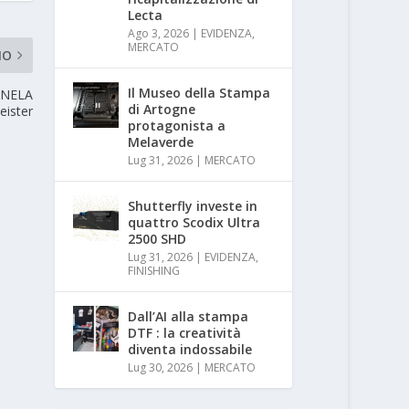
Lecta
Ago 3, 2026
|
EVIDENZA
,
MERCATO
MO
Il Museo della Stampa
i NELA
di Artogne
eister
protagonista a
Melaverde
Lug 31, 2026
|
MERCATO
Shutterfly investe in
quattro Scodix Ultra
2500 SHD
Lug 31, 2026
|
EVIDENZA
,
FINISHING
Dall’AI alla stampa
DTF : la creatività
diventa indossabile
Lug 30, 2026
|
MERCATO