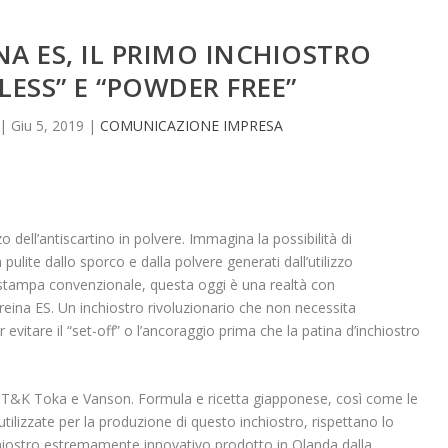
NA ES, IL PRIMO INCHIOSTRO
LESS” E “POWDER FREE”
|
Giu 5, 2019
|
COMUNICAZIONE IMPRESA
 dell’antiscartino in polvere. Immagina la possibilità di
lite dallo sporco e dalla polvere generati dall’utilizzo
a stampa convenzionale, questa oggi è una realtà con
ireina ES. Un inchiostro rivoluzionario che non necessita
er evitare il “set-off” o l’ancoraggio prima che la patina d’inchiostro
e T&K Toka e Vanson. Formula e ricetta giapponese, così come le
utilizzate per la produzione di questo inchiostro, rispettano lo
hiostro estremamente innovativo prodotto in Olanda dalla