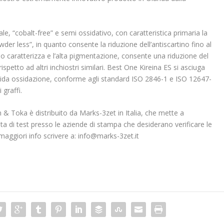
le, “cobalt-free” e semi ossidativo, con caratteristica primaria la
er less”, in quanto consente la riduzione dell’antiscartino fino al
o caratterizza e l’alta pigmentazione, consente una riduzione del
ispetto ad altri inchiostri similari. Best One Kireina ES si asciuga
pida ossidazione, conforme agli standard ISO 2846-1 e ISO 12647-
 graffi.
& Toka è distribuito da Marks-3zet in Italia, che mette a
ata di test presso le aziende di stampa che desiderano verificare le
 maggiori info scrivere a: info@marks-3zet.it