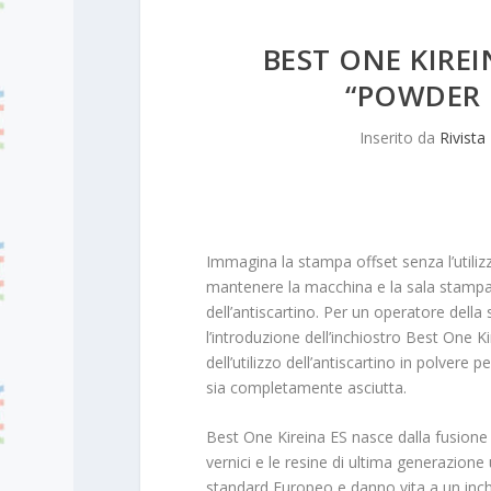
BEST ONE KIREI
“POWDER 
Inserito da
Rivista
Immagina la stampa offset senza l’utilizzo
mantenere la macchina e la sala stampa pu
dell’antiscartino. Per un operatore dell
l’introduzione dell’inchiostro Best One K
dell’utilizzo dell’antiscartino in polvere p
sia completamente asciutta.
Best One Kireina ES nasce dalla fusion
vernici e le resine di ultima generazione 
standard Europeo e danno vita a un inc