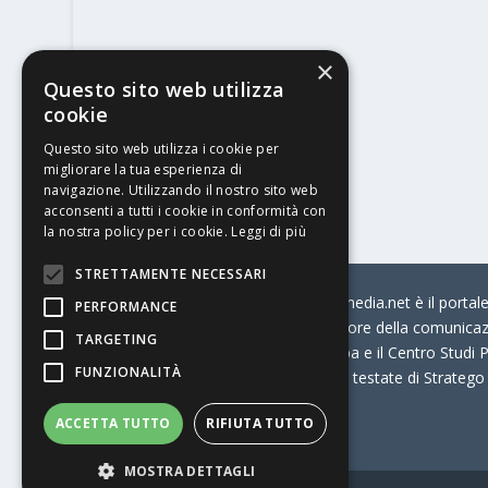
×
Questo sito web utilizza
cookie
Questo sito web utilizza i cookie per
migliorare la tua esperienza di
navigazione. Utilizzando il nostro sito web
acconsenti a tutti i cookie in conformità con
la nostra policy per i cookie.
Leggi di più
STRETTAMENTE NECESSARI
© Stratego Group –
stampamedia.net è il portale 
PERFORMANCE
per chi opera in Italia nel settore della comunica
TARGETING
Connection, i Big della Stampa e il Centro Studi P
FUNZIONALITÀ
Stampamedia.net è una delle testate di Stratego
ACCETTA TUTTO
RIFIUTA TUTTO
Partita IVA
07921450156
MOSTRA DETTAGLI