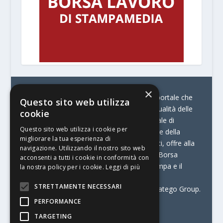
×
© Stratego Group –
stampamedia.net è il portale che
Questo sito web utilizza
racconta le innovazioni tecnologiche e l’attualità delle
cookie
aziende di stampa e di converting. È il portale di
Questo sito web utilizza i cookie per
riferimento per chi opera in Italia nel settore della
migliorare la tua esperienza di
comunicazione stampata. Oltre ai contenuti, offre alla
navigazione. Utilizzando il nostro sito web
propria community diversi servizi come:
la Borsa
acconsenti a tutti i cookie in conformità con
Lavoro, la Print Connection, i Big della Stampa e il
la nostra policy per i cookie.
Leggi di più
Centro Studi Printing.
STRETTAMENTE NECESSARI
Stampamedia.net è una delle testate di Stratego Group.
PERFORMANCE
Partita IVA
07921450156
TARGETING