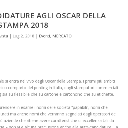
DIDATURE AGLI OSCAR DELLA
STAMPA 2018
vista
|
Lug 2, 2018
|
Eventi
,
MERCATO
e si entra nel vivo degli Oscar della Stampa, i premi più ambiti
ico comparto del printing in Italia, dagli stampatori commerciali
g sia su flessibile che su cartone e cartoncino che su etichette.
 prendere in esame i nomi delle società “papabili”, nomi che
 giurati ma anche nomi che verranno segnalati dagli operatori del
 aziende che ritiene avere caratteristiche di eccellenza tali da
ria – non vi è alcuna preclusione anche alle auto-candidature. La