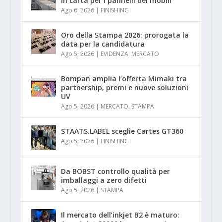
in carta per i pannelli dei mobili
Ago 6, 2026
|
FINISHING
Oro della Stampa 2026: prorogata la
data per la candidatura
Ago 5, 2026
|
EVIDENZA
,
MERCATO
Bompan amplia l’offerta Mimaki tra
partnership, premi e nuove soluzioni
UV
Ago 5, 2026
|
MERCATO
,
STAMPA
STAATS.LABEL sceglie Cartes GT360
Ago 5, 2026
|
FINISHING
Da BOBST controllo qualità per
imballaggi a zero difetti
Ago 5, 2026
|
STAMPA
Il mercato dell’inkjet B2 è maturo: