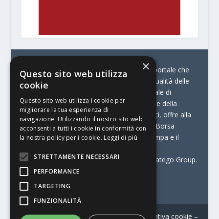
×
© Stratego Group –
stampamedia.net è il portale che
Questo sito web utilizza
racconta le innovazioni tecnologiche e l’attualità delle
cookie
aziende di stampa e di converting. È il portale di
Questo sito web utilizza i cookie per
riferimento per chi opera in Italia nel settore della
migliorare la tua esperienza di
comunicazione stampata. Oltre ai contenuti, offre alla
navigazione. Utilizzando il nostro sito web
propria community diversi servizi come:
la Borsa
acconsenti a tutti i cookie in conformità con
Lavoro, la Print Connection, i Big della Stampa e il
la nostra policy per i cookie.
Leggi di più
Centro Studi Printing.
STRETTAMENTE NECESSARI
Stampamedia.net è una delle testate di Stratego Group.
PERFORMANCE
Partita IVA
07921450156
TARGETING
FUNZIONALITÀ
Contatti
–
Informativa privacy
–
Informativa cookie
–