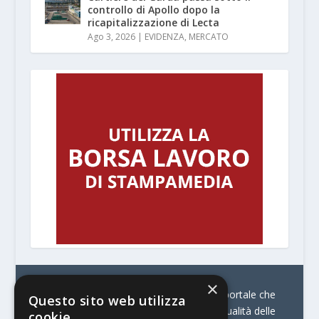
controllo di Apollo dopo la
ricapitalizzazione di Lecta
Ago 3, 2026
|
EVIDENZA
,
MERCATO
×
© Stratego Group –
stampamedia.net è il portale che
Questo sito web utilizza
racconta le innovazioni tecnologiche e l’attualità delle
cookie