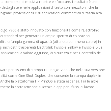
a comparsa di motivi a rosette e sfocature. Il risultato è una
dettagliate e nelle applicazioni di testo con mezzitoni, che la
ografici professionali e di applicazioni commerciali di fascia alta
ndigo 7900 è stato innovato con funzionalità come l’ElectroInk
olori standard per generare un ampio spettro di colorazioni
 offre un’ampia gamma di opacità (ottenuta con meno calore) in
inchiostri trasparenti ElectroInk Invisible Yellow e Invisible Blue,
er applicazioni a valore aggiunto, di sicurezza e per il controllo dei
ware per sistemi di stampa HP Indigo 7900 che nella sua versione
ionalità come One Shot Duplex, che consente la stampa duplex in
. Anche la piattaforma HP PrintOS è stata espansa. Fra le altre
tte la sottoscrizione a licenze e app per i flussi di lavoro.