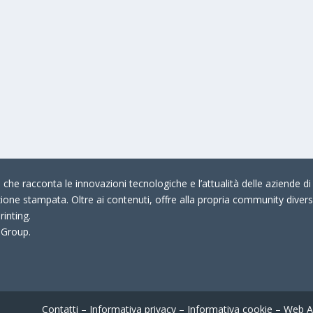
che racconta le innovazioni tecnologiche e l’attualità delle aziende di 
zione stampata. Oltre ai contenuti, offre alla propria community divers
rinting.
 Group.
Contatti
–
Informativa privacy
–
Informativa cookie
–
Web A