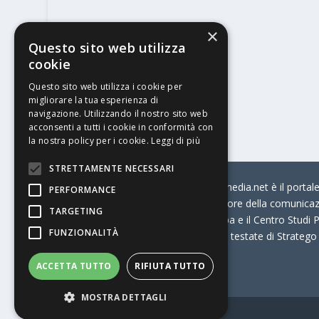
×
Questo sito web utilizza
cookie
Questo sito web utilizza i cookie per
migliorare la tua esperienza di
navigazione. Utilizzando il nostro sito web
acconsenti a tutti i cookie in conformità con
la nostra policy per i cookie.
Leggi di più
STRETTAMENTE NECESSARI
© Stratego Group –
stampamedia.net è il portale 
PERFORMANCE
per chi opera in Italia nel settore della comunica
TARGETING
Connection, i Big della Stampa e il Centro Studi P
FUNZIONALITÀ
Stampamedia.net è una delle testate di Stratego
ACCETTA TUTTO
RIFIUTA TUTTO
Partita IVA
07921450156
MOSTRA DETTAGLI