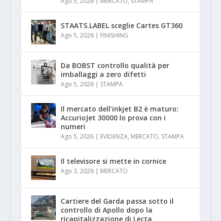
Ago 5, 2026
|
MERCATO
,
STAMPA
STAATS.LABEL sceglie Cartes GT360
Ago 5, 2026
|
FINISHING
Da BOBST controllo qualità per
imballaggi a zero difetti
Ago 5, 2026
|
STAMPA
Il mercato dell’inkjet B2 è maturo:
AccurioJet 30000 lo prova con i
numeri
Ago 5, 2026
|
EVIDENZA
,
MERCATO
,
STAMPA
Il televisore si mette in cornice
Ago 3, 2026
|
MERCATO
Cartiere del Garda passa sotto il
controllo di Apollo dopo la
ricapitalizzazione di Lecta