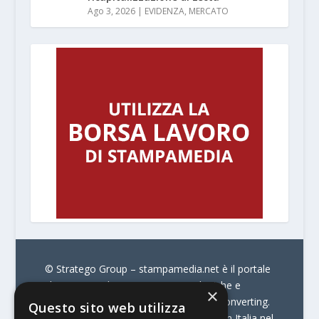
Ago 3, 2026
|
EVIDENZA
,
MERCATO
© Stratego Group –
stampamedia.net è il portale
che racconta le innovazioni tecnologiche e
×
l’attualità delle aziende di stampa e di converting.
Questo sito web utilizza
È il portale di riferimento per chi opera in Italia nel