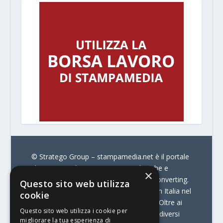
© Stratego Group –
stampamedia.net è il portale
che racconta le innovazioni tecnologiche e
×
l’attualità delle aziende di stampa e di converting.
Questo sito web utilizza
È il portale di riferimento per chi opera in Italia nel
cookie
settore della comunicazione stampata. Oltre ai
Questo sito web utilizza i cookie per
contenuti, offre alla propria community diversi
migliorare la tua esperienza di