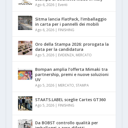
Ago 6, 2026
|
Eventi
Sitma lancia FlatPack, l’imballaggio
in carta per i pannelli dei mobili
Ago 6, 2026
|
FINISHING
Oro della Stampa 2026: prorogata la
data per la candidatura
Ago 5, 2026
|
EVIDENZA
,
MERCATO
Bompan amplia l’offerta Mimaki tra
partnership, premi e nuove soluzioni
UV
Ago 5, 2026
|
MERCATO
,
STAMPA
STAATS.LABEL sceglie Cartes GT360
Ago 5, 2026
|
FINISHING
Da BOBST controllo qualità per
imballaggi a zero difetti