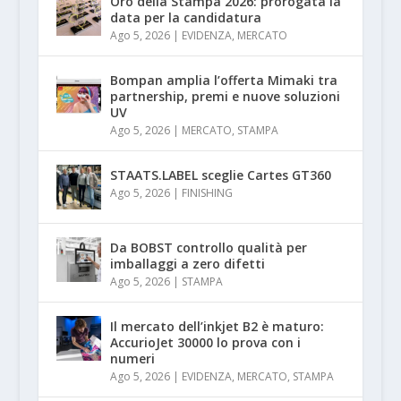
Oro della Stampa 2026: prorogata la
data per la candidatura
Ago 5, 2026
|
EVIDENZA
,
MERCATO
Bompan amplia l’offerta Mimaki tra
partnership, premi e nuove soluzioni
UV
Ago 5, 2026
|
MERCATO
,
STAMPA
STAATS.LABEL sceglie Cartes GT360
Ago 5, 2026
|
FINISHING
Da BOBST controllo qualità per
imballaggi a zero difetti
Ago 5, 2026
|
STAMPA
Il mercato dell’inkjet B2 è maturo:
AccurioJet 30000 lo prova con i
numeri
Ago 5, 2026
|
EVIDENZA
,
MERCATO
,
STAMPA