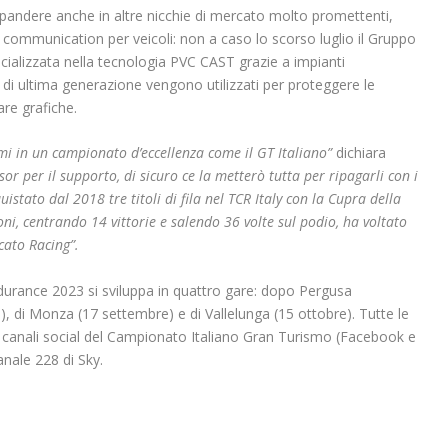
pandere anche in altre nicchie di mercato molto promettenti,
 communication per veicoli: non a caso lo scorso luglio il Gruppo
cializzata nella tecnologia PVC CAST grazie a impianti
ola di ultima generazione vengono utilizzati per proteggere le
are grafiche.
mi in un campionato d’eccellenza come il GT Italiano”
dichiara
or per il supporto, di sicuro ce la metterò tutta per ripagarli con i
uistato dal 2018 tre titoli di fila nel TCR Italy con la Cupra della
ni, centrando 14 vittorie e salendo 36 volte sul podio, ha voltato
cato Racing”.
urance 2023 si sviluppa in quattro gare: dopo Pergusa
), di Monza (17 settembre) e di Vallelunga (15 ottobre). Tutte le
sui canali social del Campionato Italiano Gran Turismo (Facebook e
anale 228 di Sky.