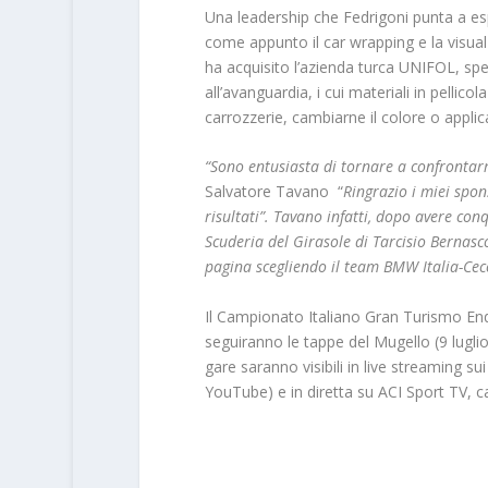
Una leadership che Fedrigoni punta a es
come appunto il car wrapping e la visual
ha acquisito l’azienda turca UNIFOL, spe
all’avanguardia, i cui materiali in pellic
carrozzerie, cambiarne il colore o applic
“Sono entusiasta di tornare a confrontar
Salvatore Tavano “
Ringrazio i miei spons
risultati”. Tavano infatti, dopo avere conq
Scuderia del Girasole di Tarcisio Bernasco
pagina scegliendo il team BMW Italia-Cec
Il Campionato Italiano Gran Turismo End
seguiranno le tappe del Mugello (9 luglio
gare saranno visibili in live streaming 
YouTube) e in diretta su ACI Sport TV, c