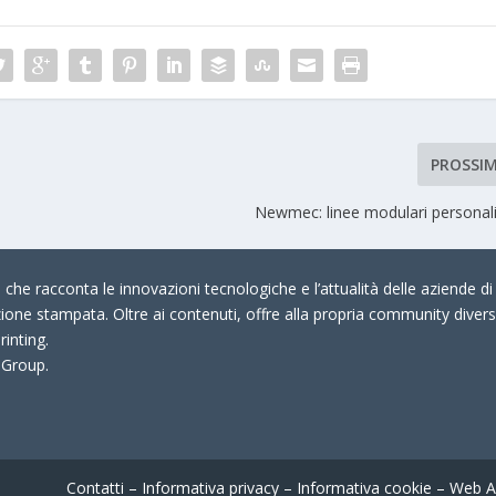
PROSSI
Newmec: linee modulari personal
che racconta le innovazioni tecnologiche e l’attualità delle aziende di 
zione stampata. Oltre ai contenuti, offre alla propria community divers
rinting.
 Group.
Contatti
–
Informativa privacy
–
Informativa cookie
–
Web A