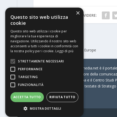
×
CONDIVIDERE:
Questo sito web utilizza
cookie
Questo sito web utilizza i cookie per
migliorare la tua esperienza di
PRECEDENTE
navigazione. Utilizzando il nostro sito web
acconsenti a tutti i cookie in conformità con
Il grande ritorno di Labelexpo Europe
la nostra policy per i cookie.
Leggi di più
STRETTAMENTE NECESSARI
© Stratego Group –
stampamedia.net è il portale 
PERFORMANCE
per chi opera in Italia nel settore della comunica
TARGETING
Connection, i Big della Stampa e il Centro Studi P
FUNZIONALITÀ
Stampamedia.net è una delle testate di Stratego
ACCETTA TUTTO
RIFIUTA TUTTO
Partita IVA
07921450156
MOSTRA DETTAGLI