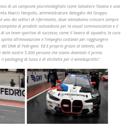
 fianco di un campione plurimedagliato come Salvatore Tavano e una
a Marco Nespolo, amministratore delegato del Gruppo
 è uno dei settori di riferimento, dove intendiamo crescere sempre
ompleta di prodotti autoadesivi per la visual communication e il
 di un team sportivo di successo, come il lavoro di squadra, la cura
la spinta all’innovazione e l’impegno costante per raggiungere
e del DNA di Fedrigoni. Ed è proprio grazie al talento, alla
e delle nostre 5.000 persone che siamo diventati il primo
l packaging di lusso e di etichette per il wine&spritits”.