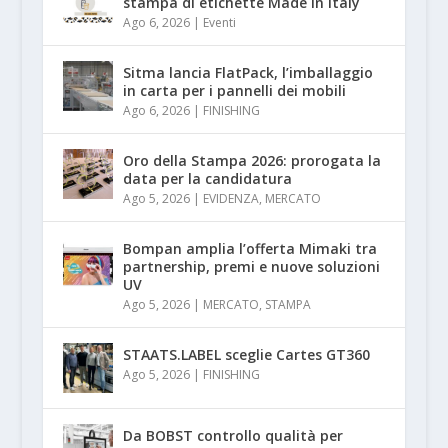
stampa di etichette Made in Italy
Ago 6, 2026
|
Eventi
Sitma lancia FlatPack, l’imballaggio
in carta per i pannelli dei mobili
Ago 6, 2026
|
FINISHING
Oro della Stampa 2026: prorogata la
data per la candidatura
Ago 5, 2026
|
EVIDENZA
,
MERCATO
Bompan amplia l’offerta Mimaki tra
partnership, premi e nuove soluzioni
UV
Ago 5, 2026
|
MERCATO
,
STAMPA
STAATS.LABEL sceglie Cartes GT360
Ago 5, 2026
|
FINISHING
Da BOBST controllo qualità per