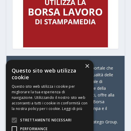
×
© Stratego Group –
stampamedia.net è il portale che
Questo sito web utilizza
racconta le innovazioni tecnologiche e l’attualità delle
cookie
aziende di stampa e di converting. È il portale di
Questo sito web utilizza i cookie per
riferimento per chi opera in Italia nel settore della
migliorare la tua esperienza di
comunicazione stampata. Oltre ai contenuti, offre alla
navigazione. Utilizzando il nostro sito web
propria community diversi servizi come:
la Borsa
acconsenti a tutti i cookie in conformità con
Lavoro, la Print Connection, i Big della Stampa e il
la nostra policy per i cookie.
Leggi di più
Centro Studi Printing.
STRETTAMENTE NECESSARI
Stampamedia.net è una delle testate di Stratego Group.
PERFORMANCE