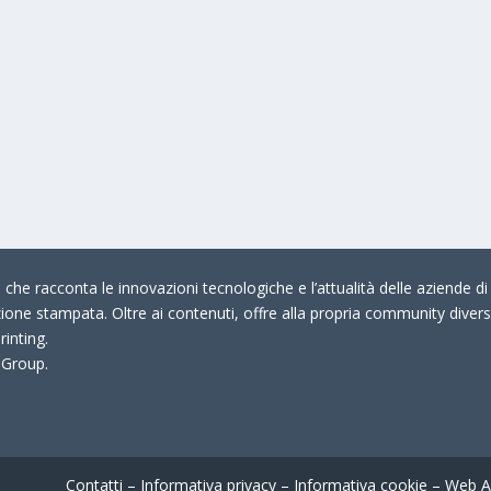
che racconta le innovazioni tecnologiche e l’attualità delle aziende di 
zione stampata. Oltre ai contenuti, offre alla propria community divers
rinting.
 Group.
Contatti
–
Informativa privacy
–
Informativa cookie
–
Web A