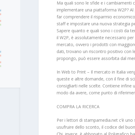
Ma quali sono le sfide e i cambiamenti ch
implementare una piattaforma W2P? Al pri
far comprendere il risparmio economico
staff e impostare una nuova strategia p
Sapere quanto e quali sono i costi da te
il W2P, è assolutamente necessario per 
mercato, ovvero i prodotti con maggiore
dati, trovano un riscontro positivo con le
propongo, può essere assorbita dal merc
In Web to Print – Il mercato in Italia ve
queste e altre domande, con il fine di s
consigliarti nelle scelte. Contiene infi
modo da avere, come punto di riferimen
COMPRA LA RICERCA
Per i lettori di stampamedia.net c’è uno 
usufruire dello sconto, il codice del buono
Chi, invece, è abbonato al Poligrafico h