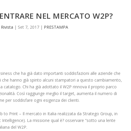
ENTRARE NEL MERCATO W2P?
a
Rivista
|
Set 7, 2017
|
PRESTAMPA
siness che ha già dato importanti soddisfazioni alle aziende che
vi che hanno già spinto alcuni stampatori a questo cambiamento,
a a catalogo. Chi ha già adottato il W2P rinnova il proprio parco
ionalità. Così raggiunge meglio il target, aumenta il numero di
ne per soddisfare ogni esigenza dei clienti.
 to Print – Il mercato in Italia realizzata da Stratego Group, in
Intelligence). La missione qual è? osservare “sotto una lente
aliana del W2P.