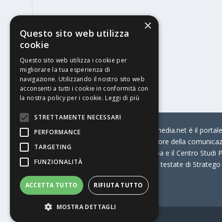
×
Questo sito web utilizza
cookie
Questo sito web utilizza i cookie per
migliorare la tua esperienza di
navigazione. Utilizzando il nostro sito web
acconsenti a tutti i cookie in conformità con
la nostra policy per i cookie.
Leggi di più
STRETTAMENTE NECESSARI
© Stratego Group –
stampamedia.net è il portale 
PERFORMANCE
per chi opera in Italia nel settore della comunica
TARGETING
Connection, i Big della Stampa e il Centro Studi P
FUNZIONALITÀ
Stampamedia.net è una delle testate di Stratego
ACCETTA TUTTO
RIFIUTA TUTTO
Partita IVA
07921450156
MOSTRA DETTAGLI