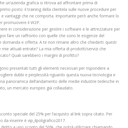
e un’azienda grafica si ritrova ad affrontare prima di
mo posto: il training della clientela sulle nuove procedure per
 e vantaggi che ne comporta. Importante però anche formare lo
er promuovere il W2P.
nere in considerazione per gestire i software e le attrezzature per
poi fare un raffronto con quelle che sono le esigenze del
 domanda e offerta. A te non rimane altro che chiederti: questi
 mie attuali entrate? La mia offerta di prodotti/servizi che
ato? Quali sarebbero i margini di profitto?
ngono presentati tutti gli elementi necessari per rispondere a
ciogliere dubbi e perplessità riguardo questa nuova tecnologia e
ne una panoramica dell’andamento delle medie industrie tedesche in
to, un mercato europeo già collaudato.
sconto speciale del 25% per l’acquisto al link sopra citato. Per
 da inserire è vip­_ilpoligrafico2017.
a diritto a uno sconto del 50%, che potrà utilizzare chiamando