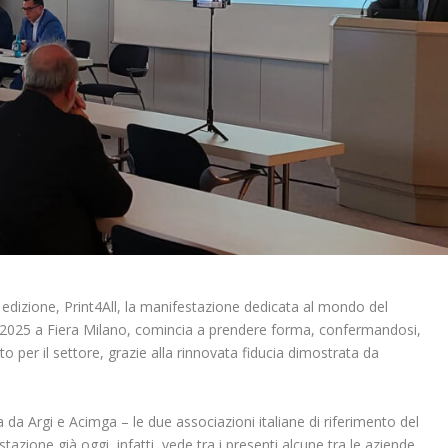
dizione, Print4All, la manifestazione dedicata al mondo del
io 2025 a Fiera Milano, comincia a prendere forma, confermandosi,
nto per il settore, grazie alla rinnovata fiducia dimostrata da
a Argi e Acimga – le due associazioni italiane di riferimento del
tazione già oggi, infatti, vede tra i presenti alcune tra le aziende