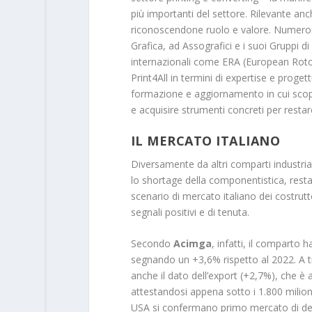
più importanti del settore. Rilevante anch
riconoscendone ruolo e valore. Numerosi 
Grafica, ad Assografici e i suoi Gruppi d
internazionali come ERA (European Rotog
Print4All in termini di expertise e proge
formazione e aggiornamento in cui scopri
e acquisire strumenti concreti per restar
IL MERCATO ITALIANO
Diversamente da altri comparti industr
lo shortage della componentistica, restano
scenario di mercato italiano dei costrut
segnali positivi e di tenuta.
Secondo
Acimga
, infatti, il comparto 
segnando un +3,6% rispetto al 2022. A tr
anche il dato dell’export (+2,7%), che è 
attestandosi appena sotto i 1.800 milioni
USA si confermano primo mercato di dest