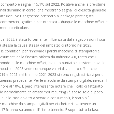
l comparto e segna +15,1% sul 2022. Positive anche le pre-stime
onali dell’anno in corso, che mostrano segnali di crescita generale
tazioni. Se il segmento orientato al package printing sta
commercial, grafics e cartotecnica – dunque le macchine offset e
nomeno particolare.
 del 2022 è stata fortemente influenzata dalle agevolazioni fiscali
ssa stessa la causa stessa del rimbalzo di ritorno nel 2023.
le condizioni per rinnovare i parchi macchine di stampatori e
stimenti nella finestra offerta da Industria 4.0, tanto che il
l mondo delle macchine offset, avendo puntato su sistemi dove lo
mpatto. Il 2023 vede comunque valori di venduto offset che
9 e 2021: nel triennio 2021-2023 si sono registrati ricavi per un
triennio precedente. Per le macchine da stampa digitale, invece, il
eriore al 10%. È però interessante notare che il calo di fatturato
ello normalmente chiamato ‘not recurring’) è sceso solo di poco
’, quello cioè dovuto a servizi e consumabili, è stato più
 macchine da stampa digitali per etichette rileva invece un
all’8% anno su anno nell’ultimo triennio. È soprattutto la fascia di