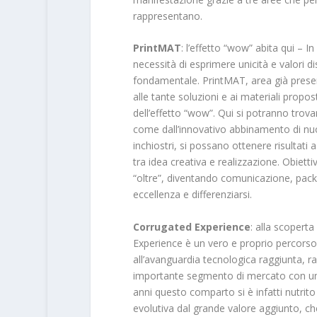
rappresentano.
PrintMAT
: l’effetto “wow” abita qui – 
necessità di esprimere unicità e valori di
fondamentale. PrintMAT, area già presen
alle tante soluzioni e ai materiali propos
dell’effetto “wow”. Qui si potranno trova
come dall’innovativo abbinamento di nuov
inchiostri, si possano ottenere risultati
tra idea creativa e realizzazione. Obie
“oltre”, diventando comunicazione, packa
eccellenza e differenziarsi.
Corrugated Experience
: alla scopert
Experience è un vero e proprio percorso 
all’avanguardia tecnologica raggiunta, r
importante segmento di mercato con una 
anni questo comparto si è infatti nutrito
evolutiva dal grande valore aggiunto, ch