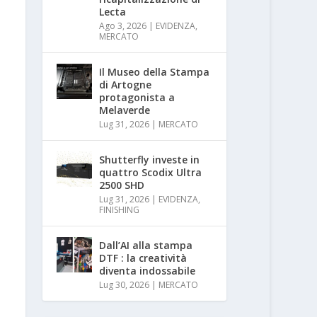
Lecta
Ago 3, 2026
|
EVIDENZA
,
MERCATO
Il Museo della Stampa
di Artogne
protagonista a
Melaverde
Lug 31, 2026
|
MERCATO
Shutterfly investe in
quattro Scodix Ultra
2500 SHD
Lug 31, 2026
|
EVIDENZA
,
FINISHING
Dall’AI alla stampa
DTF : la creatività
diventa indossabile
Lug 30, 2026
|
MERCATO