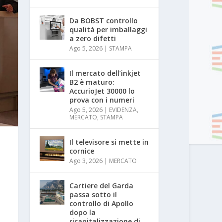
Da BOBST controllo
qualità per imballaggi
a zero difetti
Ago 5, 2026
|
STAMPA
Il mercato dell’inkjet
B2 è maturo:
AccurioJet 30000 lo
prova con i numeri
Ago 5, 2026
|
EVIDENZA
,
MERCATO
,
STAMPA
Il televisore si mette in
cornice
Ago 3, 2026
|
MERCATO
Cartiere del Garda
passa sotto il
controllo di Apollo
dopo la
ricapitalizzazione di