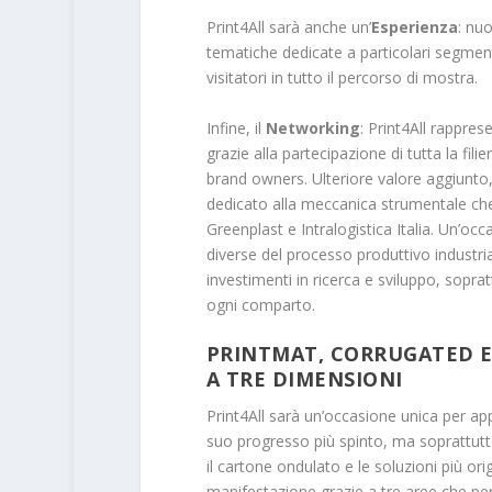
Print4All sarà anche un’
Esperienza
: nu
tematiche dedicate a particolari segmen
visitatori in tutto il percorso di mostra.
Infine, il
Networking
: Print4All rappres
grazie alla partecipazione di tutta la fil
brand owners. Ulteriore valore aggiunto
dedicato alla meccanica strumentale che
Greenplast e Intralogistica Italia. Un’o
diverse del processo produttivo industri
investimenti in ricerca e sviluppo, sopr
ogni comparto.
PRINTMAT, CORRUGATED E
A TRE DIMENSIONI
Print4All sarà un’occasione unica per a
suo progresso più spinto, ma soprattutto 
il cartone ondulato e le soluzioni più or
manifestazione grazie a tre aree che pe