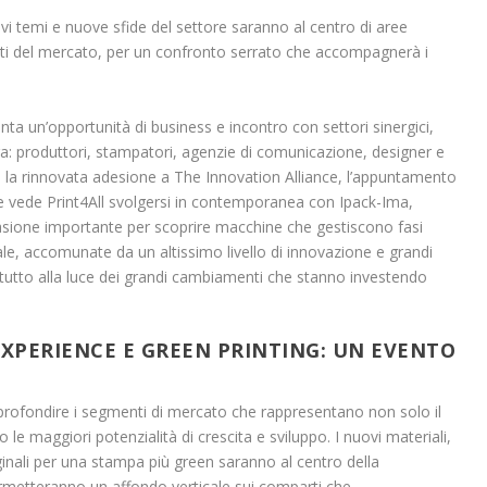
ovi temi e nuove sfide del settore saranno al centro di aree
ti del mercato, per un confronto serrato che accompagnerà i
enta un’opportunità di business e incontro con settori sinergici,
iera: produttori, stampatori, agenzie di comunicazione, designer e
, la rinnovata adesione a The Innovation Alliance, l’appuntamento
 vede Print4All svolgersi in contemporanea con Ipack-Ima,
ccasione importante per scoprire macchine che gestiscono fasi
ale, accomunate da un altissimo livello di innovazione e grandi
attutto alla luce dei grandi cambiamenti che stanno investendo
XPERIENCE E GREEN PRINTING: UN EVENTO
pprofondire i segmenti di mercato che rappresentano non solo il
le maggiori potenzialità di crescita e sviluppo. I nuovi materiali,
iginali per una stampa più green saranno al centro della
rmetteranno un affondo verticale sui comparti che