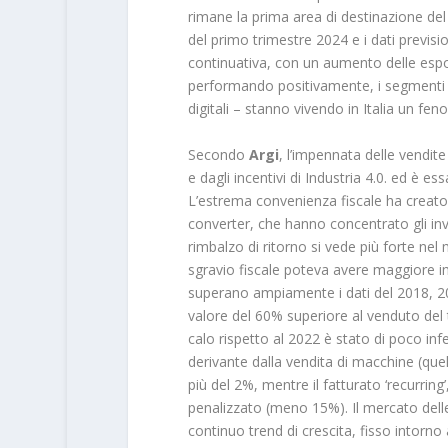
rimane la prima area di destinazione de
del primo trimestre 2024 e i dati previsi
continuativa, con un aumento delle espor
performando positivamente, i segmenti 
digitali – stanno vivendo in Italia un fe
Secondo
Argi
, l’impennata delle vendite
e dagli incentivi di Industria 4.0. ed è e
L’estrema convenienza fiscale ha creato 
converter, che hanno concentrato gli inve
rimbalzo di ritorno si vede più forte ne
sgravio fiscale poteva avere maggiore i
superano ampiamente i dati del 2018, 201
valore del 60% superiore al venduto del 
calo rispetto al 2022 è stato di poco inf
derivante dalla vendita di macchine (qu
più del 2%, mentre il fatturato ‘recurring
penalizzato (meno 15%). Il mercato delle
continuo trend di crescita, fisso intorno 