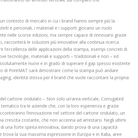
In un contesto di mercato in cui i brand hanno sempre più la
stinti e personali, i materiali e i supporti giocano un ruolo
te nelle scorse edizioni, ma sempre capace di rinnovarsi grazie
ti, racconterà le soluzioni più innovative alla continua ricerca
re l’eccellenza delle applicazioni della stampa, esempi concreti di
e tecnologie, materiali e supporti – tradizionali e non – ed
 assolutamente nuovi e in grado di superare il gap spesso esistente
ttivo di PrintMAT sarà dimostrare come la stampa può andare
ging, identità stessa per il brand che vuole raccontare la propria
a del cartone ondulato – Non solo un’area verticale, Corrugated
tematico tra le aziende che, con la loro esperienza e grazie
acconteranno l’innovazione nel settore del cartone ondulato, un
crescita costante, che non accenna ad arrestarsi. Negli ultimi
 di una forte spinta innovativa, dando prova di una capacità
e trova la sua massima espressione in Europa e in Italia, aree