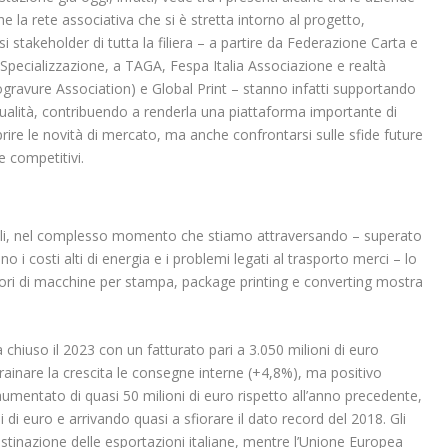
e la rete associativa che si è stretta intorno al progetto,
stakeholder di tutta la filiera – a partire da Federazione Carta e
i Specializzazione, a TAGA, Fespa Italia Associazione e realtà
ravure Association) e Global Print – stanno infatti supportando
ttualità, contribuendo a renderla una piattaforma importante di
re le novità di mercato, ma anche confrontarsi sulle sfide future
e competitivi.
iali, nel complesso momento che stiamo attraversando – superato
 i costi alti di energia e i problemi legati al trasporto merci – lo
tori di macchine per stampa, package printing e converting mostra
ha chiuso il 2023 con un fatturato pari a 3.050 milioni di euro
ainare la crescita le consegne interne (+4,8%), ma positivo
aumentato di quasi 50 milioni di euro rispetto all’anno precedente,
 di euro e arrivando quasi a sfiorare il dato record del 2018. Gli
inazione delle esportazioni italiane, mentre l’Unione Europea