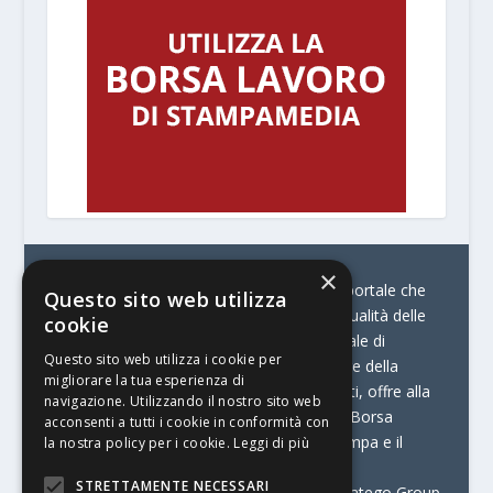
×
© Stratego Group –
stampamedia.net è il portale che
Questo sito web utilizza
racconta le innovazioni tecnologiche e l’attualità delle
cookie
aziende di stampa e di converting. È il portale di
Questo sito web utilizza i cookie per
riferimento per chi opera in Italia nel settore della
migliorare la tua esperienza di
comunicazione stampata. Oltre ai contenuti, offre alla
navigazione. Utilizzando il nostro sito web
propria community diversi servizi come:
la Borsa
acconsenti a tutti i cookie in conformità con
Lavoro, la Print Connection, i Big della Stampa e il
la nostra policy per i cookie.
Leggi di più
Centro Studi Printing.
STRETTAMENTE NECESSARI
Stampamedia.net è una delle testate di Stratego Group.