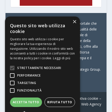
×
© Stratego Group –
stampamedia.net è il portale che
Questo sito web utilizza
racconta le innovazioni tecnologiche e l’attualità delle
cookie
aziende di stampa e di converting. È il portale di
Questo sito web utilizza i cookie per
riferimento per chi opera in Italia nel settore della
migliorare la tua esperienza di
comunicazione stampata. Oltre ai contenuti, offre alla
navigazione. Utilizzando il nostro sito web
propria community diversi servizi come:
la Borsa
acconsenti a tutti i cookie in conformità con
Lavoro, la Print Connection, i Big della Stampa e il
la nostra policy per i cookie.
Leggi di più
Centro Studi Printing.
STRETTAMENTE NECESSARI
Stampamedia.net è una delle testate di Stratego Group.
PERFORMANCE
Partita IVA
07921450156
TARGETING
FUNZIONALITÀ
Contatti
–
Informativa privacy
–
Informativa cookie
–
ACCETTA TUTTO
RIFIUTA TUTTO
Web Agency