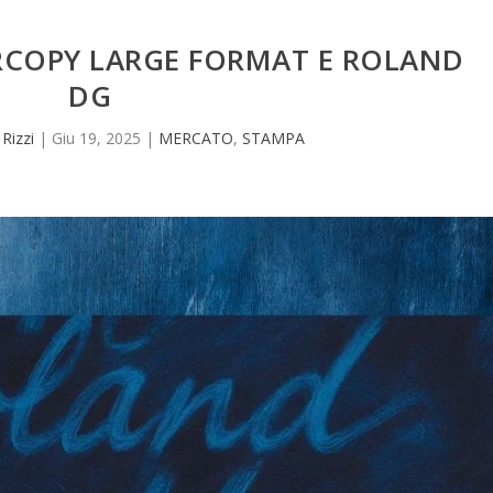
COPY LARGE FORMAT E ROLAND
DG
 Rizzi
|
Giu 19, 2025
|
MERCATO
,
STAMPA