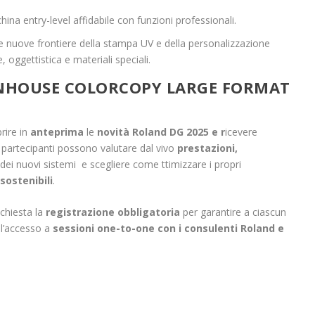
hina entry-level affidabile con funzioni professionali.
le nuove frontiere della stampa UV e della personalizzazione
e, oggettistica e materiali speciali.
ENHOUSE COLORCOPY LARGE FORMAT
rire in
anteprima
le
novità Roland DG 2025 e r
icevere
 partecipanti possono valutare dal vivo
prestazioni,
dei nuovi sistemi e scegliere come ttimizzare i propri
sostenibili
.
ichiesta la
registrazione obbligatoria
per garantire a ciascun
 l’accesso a
sessioni one-to-one con i consulenti Roland e