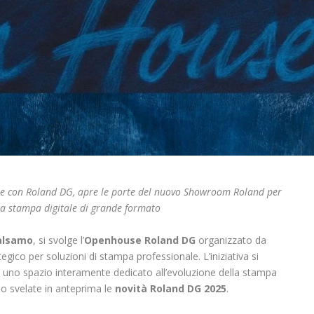
ne con Roland DG, apre le porte del nuovo Showroom Roland per
la stampa digitale di grande formato
Balsamo
, si svolge l’
Openhouse Roland DG
organizzato da
tegico per soluzioni di stampa professionale. L’iniziativa si
, uno spazio interamente dedicato all’evoluzione della stampa
no svelate in anteprima le
novità Roland DG 2025
.