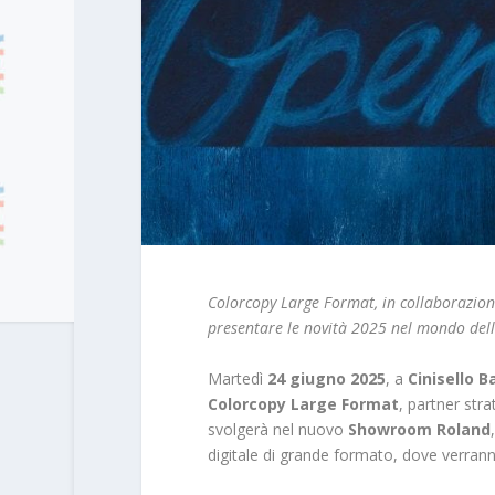
Colorcopy Large Format, in collaborazio
presentare le novità 2025 nel mondo del
Martedì
24 giugno 2025
, a
Cinisello 
Colorcopy Large Format
, partner stra
svolgerà nel nuovo
Showroom Roland
digitale di grande formato, dove verran