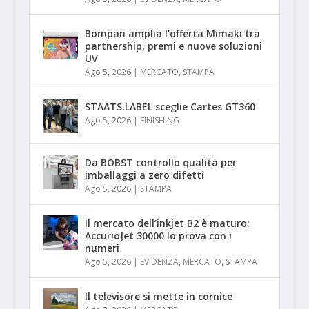
Bompan amplia l’offerta Mimaki tra
partnership, premi e nuove soluzioni
UV
Ago 5, 2026
|
MERCATO
,
STAMPA
STAATS.LABEL sceglie Cartes GT360
Ago 5, 2026
|
FINISHING
Da BOBST controllo qualità per
imballaggi a zero difetti
Ago 5, 2026
|
STAMPA
Il mercato dell’inkjet B2 è maturo:
AccurioJet 30000 lo prova con i
numeri
Ago 5, 2026
|
EVIDENZA
,
MERCATO
,
STAMPA
Il televisore si mette in cornice