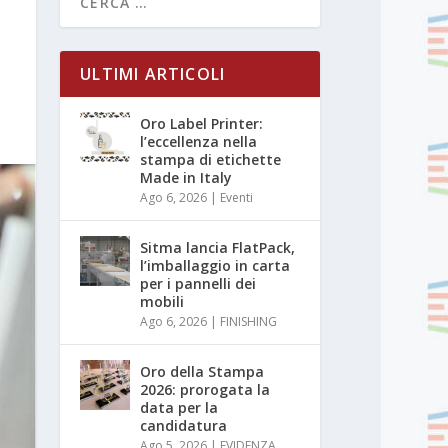
ULTIMI ARTICOLI
Oro Label Printer:
l’eccellenza nella
stampa di etichette
Made in Italy
Ago 6, 2026
|
Eventi
Sitma lancia FlatPack,
l’imballaggio in carta
per i pannelli dei
mobili
Ago 6, 2026
|
FINISHING
Oro della Stampa
2026: prorogata la
data per la
candidatura
Ago 5, 2026
|
EVIDENZA
,