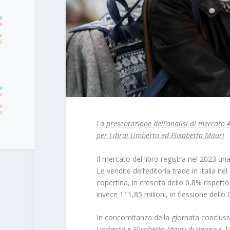
La presentazione dell’analisi di mercato 
per Librai Umberto ed Elisabetta Mauri
Il mercato del libro registra nel 2023 un
Le vendite dell’editoria trade in Italia ne
copertina, in crescita dello 0,8% rispett
invece 111,85 milioni, in flessione dello
In concomitanza della giornata conclusi
Umberto e Elisabetta Mauri
di Venezia, l’