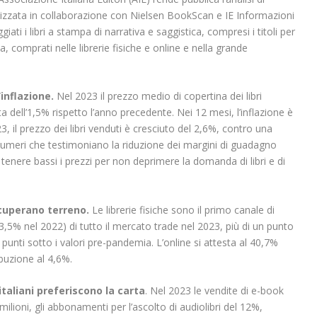
alizzata in collaborazione con Nielsen BookScan e IE Informazioni
giati i libri a stampa di narrativa e saggistica, compresi i titoli per
, comprati nelle librerie fisiche e online e nella grande
’inflazione.
Nel 2023 il prezzo medio di copertina dei libri
a dell’1,5% rispetto l’anno precedente. Nei 12 mesi, l’inflazione è
23, il prezzo dei libri venduti è cresciuto del 2,6%, contro una
 Numeri che testimoniano la riduzione dei margini di guadagno
 tenere bassi i prezzi per non deprimere la domanda di libri e di
 recuperano terreno.
Le librerie fisiche sono il primo canale di
 (53,5% nel 2022) di tutto il mercato trade nel 2023, più di un punto
unti sotto i valori pre-pandemia. L’online si attesta al 40,7%
ibuzione al 4,6%.
italiani preferiscono la carta
. Nel 2023 le vendite di e-book
ilioni, gli abbonamenti per l’ascolto di audiolibri del 12%,