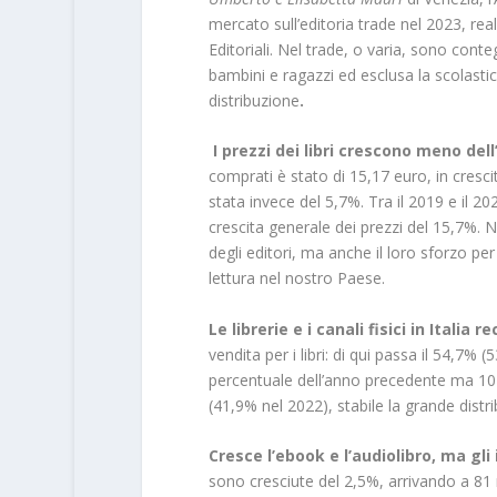
mercato sull’editoria trade nel 2023, re
Editoriali. Nel trade, o varia, sono conteg
bambini e ragazzi ed esclusa la scolastica
distribuzione
.
I prezzi dei libri crescono meno dell
comprati è stato di 15,17 euro, in crescit
stata invece del 5,7%. Tra il 2019 e il 20
crescita generale dei prezzi del 15,7%.
degli editori, ma anche il loro sforzo per
lettura nel nostro Paese.
Le librerie e i canali fisici in Italia
vendita per i libri: di qui passa il 54,7%
percentuale dell’anno precedente ma 10 p
(41,9% nel 2022), stabile la grande distr
Cresce l’ebook e l’audiolibro, ma gli 
sono cresciute del 2,5%, arrivando a 81 m