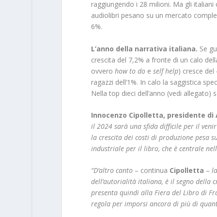
raggiungendo i 28 milioni. Ma gli italian
audiolibri pesano su un mercato complessi
6%.
L’anno della narrativa italiana.
Se gua
crescita del 7,2% a fronte di un calo dell
ovvero
how to do
e
self help
) cresce del 
ragazzi dell’1%. In calo la saggistica spe
Nella top dieci dell’anno (vedi allegato) so
Innocenzo Cipolletta, presidente di 
il 2024 sarà una sfida difficile per il ve
la crescita dei costi di produzione pesa s
industriale per il libro, che è centrale ne
“D’altro canto
– continua
Cipolletta
–
l
dell’autorialità italiana, è il segno della 
presenta quindi alla Fiera del Libro di Fra
regola per imporsi ancora di più di quant