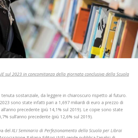
AIE sul 2023 in concomitanza della giornata conclusiva della Scuola
a tenuta sostanziale, da leggere in chiaroscuro rispetto al futuro.
l 2023 sono state infatti pari a 1,697 miliardi di euro a prezzo di
o all’anno precedente (più 14,1% sul 2019). Le copie sono state
 0,7% sull’anno precedente (più 12,6% sul 2019).
va del
XLI Seminario di Perfezionamento della
Scuola per Librai
Associazione Italiana Editori (AIE) rende pubblica l’analisi di