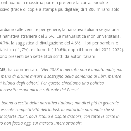
i continuano in massima parte a preferire la carta: ebook e
vo (trade di copie a stampa più digitale) di 1,806 miliardi solo il
rdiamo alle vendite per genere, la narrativa italiana segna una
a narrativa straniera del 3,6%. La manualistica (non universitaria,
4,7%, la saggistica di divulgazione del 4,6%, i libri per bambini e
cialistica (-1,7%), e i fumetti (-10,6%, dopo il boom del 2021-2022).
no presenti ben sette titoli scritti da autori italiani.
AIE
, ha commentato:
“Nel 2023 il mercato non è andato male, ma
nir meno di alcune misure a sostegno della domanda di libri, mentre
ui bilanci degli editori. Per questo chiediamo una politica
lla crescita economica e culturale del Paese”.
a buona crescita della narrativa italiana, ma direi più in generale
crescente competitività dell’industria editoriale nazionale che si
ncoforte 2024, dove l’Italia è Ospite d’Onore, con tutte le carte in
o non faccia oggi sui mercati internazionali”.