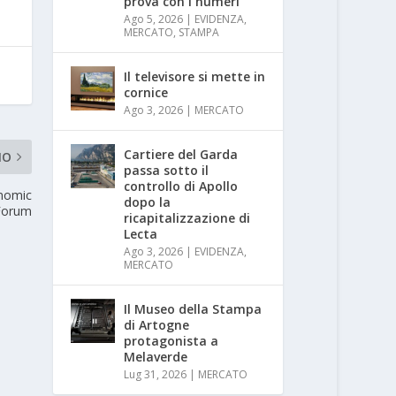
prova con i numeri
Ago 5, 2026
|
EVIDENZA
,
MERCATO
,
STAMPA
Il televisore si mette in
cornice
Ago 3, 2026
|
MERCATO
Cartiere del Garda
MO
passa sotto il
controllo di Apollo
onomic
dopo la
Forum
ricapitalizzazione di
Lecta
Ago 3, 2026
|
EVIDENZA
,
MERCATO
Il Museo della Stampa
di Artogne
protagonista a
Melaverde
Lug 31, 2026
|
MERCATO