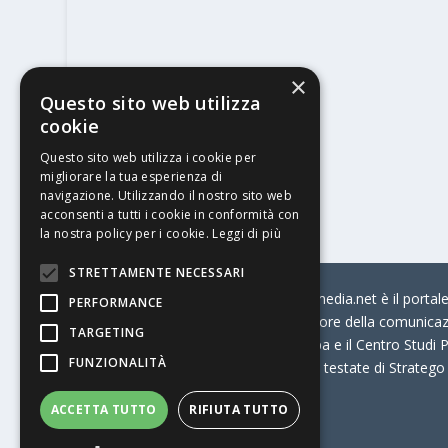
×
Questo sito web utilizza
cookie
Questo sito web utilizza i cookie per
migliorare la tua esperienza di
navigazione. Utilizzando il nostro sito web
acconsenti a tutti i cookie in conformità con
la nostra policy per i cookie.
Leggi di più
STRETTAMENTE NECESSARI
© Stratego Group –
stampamedia.net è il portale 
PERFORMANCE
per chi opera in Italia nel settore della comunica
TARGETING
Connection, i Big della Stampa e il Centro Studi P
FUNZIONALITÀ
Stampamedia.net è una delle testate di Stratego
ACCETTA TUTTO
RIFIUTA TUTTO
Partita IVA
07921450156