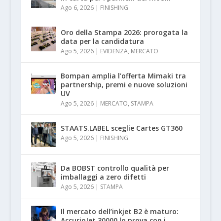
Ago 6, 2026
|
FINISHING
Oro della Stampa 2026: prorogata la
data per la candidatura
Ago 5, 2026
|
EVIDENZA
,
MERCATO
Bompan amplia l’offerta Mimaki tra
partnership, premi e nuove soluzioni
UV
Ago 5, 2026
|
MERCATO
,
STAMPA
STAATS.LABEL sceglie Cartes GT360
Ago 5, 2026
|
FINISHING
Da BOBST controllo qualità per
imballaggi a zero difetti
Ago 5, 2026
|
STAMPA
Il mercato dell’inkjet B2 è maturo:
AccurioJet 30000 lo prova con i