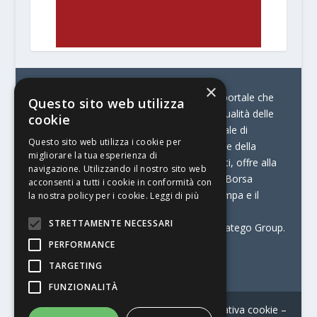
×
© Stratego Group –
stampamedia.net è il portale che
Questo sito web utilizza
racconta le innovazioni tecnologiche e l’attualità delle
cookie
aziende di stampa e di converting. È il portale di
Questo sito web utilizza i cookie per
riferimento per chi opera in Italia nel settore della
migliorare la tua esperienza di
comunicazione stampata. Oltre ai contenuti, offre alla
navigazione. Utilizzando il nostro sito web
propria community diversi servizi come:
la Borsa
acconsenti a tutti i cookie in conformità con
Lavoro, la Print Connection, i Big della Stampa e il
la nostra policy per i cookie.
Leggi di più
Centro Studi Printing.
STRETTAMENTE NECESSARI
Stampamedia.net è una delle testate di Stratego Group.
PERFORMANCE
Partita IVA
07921450156
TARGETING
FUNZIONALITÀ
Contatti
–
Informativa privacy
–
Informativa cookie
–