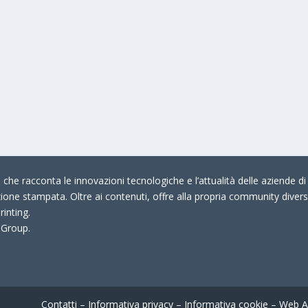
che racconta le innovazioni tecnologiche e l’attualità delle aziende di 
zione stampata. Oltre ai contenuti, offre alla propria community divers
rinting.
 Group.
Contatti
–
Informativa privacy
–
Informativa cookie
–
Web A