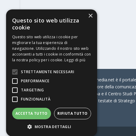
×
Questo sito web utilizza
cookie
Questo sito web utilizza i cookie per
migliorare la tua esperienza di
navigazione. Utilizzando il nostro sito web
acconsenti a tutti i cookie in conformità con
la nostra policy per i cookie.
Leggi di più
STRETTAMENTE NECESSARI
© Stratego Group –
stampamedia.net è il portale 
PERFORMANCE
per chi opera in Italia nel settore della comunica
TARGETING
Connection, i Big della Stampa e il Centro Studi P
FUNZIONALITÀ
Stampamedia.net è una delle testate di Stratego
ACCETTA TUTTO
RIFIUTA TUTTO
Partita IVA
07921450156
MOSTRA DETTAGLI