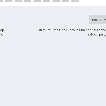
PROSSI
ap. E
Fujifilm Jet Press 720S ora in una configurazio
ano
astucci pieg