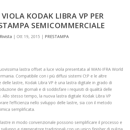
 VIOLA KODAK LIBRA VP PER
 STAMPA SEMICOMMERCIALE
Rivista
|
Ott 19, 2015
|
PRESTAMPA
nuovissima lastra offset a luce viola presentata al WAN-IFRA World
ania. Compatibile con i più diffusi sistemi CtP e le altre
 delle lastre, Kodak Libra VP è una lastra digitale in grado di
uzione dei giornali e di soddisfare i requisiti di qualità delle
 Allo stesso tempo, la nuova lastra digitale Kodak Libra VP
orare l’efficienza nello sviluppo delle lastre, sia con il metodo
mica semplificata.
o lastre in modo convenzionale possono semplificare il processo e
sviluppo e rigeneratore tradizionali con un unico finisher di pulizia