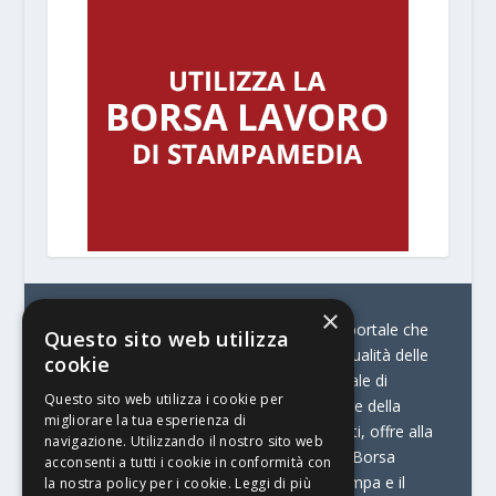
×
© Stratego Group –
stampamedia.net è il portale che
Questo sito web utilizza
racconta le innovazioni tecnologiche e l’attualità delle
cookie
aziende di stampa e di converting. È il portale di
Questo sito web utilizza i cookie per
riferimento per chi opera in Italia nel settore della
migliorare la tua esperienza di
comunicazione stampata. Oltre ai contenuti, offre alla
navigazione. Utilizzando il nostro sito web
propria community diversi servizi come:
la Borsa
acconsenti a tutti i cookie in conformità con
Lavoro, la Print Connection, i Big della Stampa e il
la nostra policy per i cookie.
Leggi di più