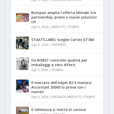
Bompan amplia l’offerta Mimaki tra
partnership, premi e nuove soluzioni
UV
Ago 5, 2026
|
MERCATO
,
STAMPA
STAATS.LABEL sceglie Cartes GT360
Ago 5, 2026
|
FINISHING
Da BOBST controllo qualità per
imballaggi a zero difetti
Ago 5, 2026
|
STAMPA
Il mercato dell’inkjet B2 è maturo:
AccurioJet 30000 lo prova con i
numeri
Ago 5, 2026
|
EVIDENZA
,
MERCATO
,
STAMPA
Il televisore si mette in cornice