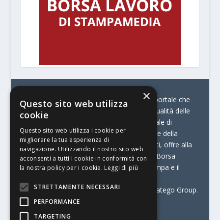
×
© Stratego Group –
stampamedia.net è il portale che
Questo sito web utilizza
racconta le innovazioni tecnologiche e l’attualità delle
cookie
aziende di stampa e di converting. È il portale di
Questo sito web utilizza i cookie per
riferimento per chi opera in Italia nel settore della
migliorare la tua esperienza di
comunicazione stampata. Oltre ai contenuti, offre alla
navigazione. Utilizzando il nostro sito web
propria community diversi servizi come:
la Borsa
acconsenti a tutti i cookie in conformità con
Lavoro, la Print Connection, i Big della Stampa e il
la nostra policy per i cookie.
Leggi di più
Centro Studi Printing.
STRETTAMENTE NECESSARI
Stampamedia.net è una delle testate di Stratego Group.
PERFORMANCE
Partita IVA
07921450156
TARGETING