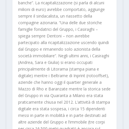
banche”. La ricapitalizzazione (si parla di alcuni
milioni di euro) avrebbe comportato, aggiunge
sempre il sindacalista, un riassetto della
compagine azionaria. “Una delle due storiche
famiglie fondatrici del Gruppo, i Casiraghi –
spiega sempre Dentoni – non avrebbe
partecipato alla ricapitalizzazione uscendo quindi
dal Gruppo e rimanendo solo azionista della
società immobiliare”. Negli ultimi anni, i Casiraghi
(Andrea, Sara e Giulia) si erano occupati
principalmente di Litorama (stampa piana e
digitale) mentre i Beltrame di Inprint (rotooffset),
aziende che hanno oggi il quartier generale a
Mazzo di Rho e Baranzate mentre la storica sede
del Gruppo in via Quaranta a Milano era stata
praticamente chiusa nel 2012. L’attività di stampa
digitale era stata sospesa, i circa 15 dipendenti
messi in parte in mobilità e in parte destinati ad
altre aziende del Gruppo e l’immobile (tre corpi
per circa 16.500 metri quadrati) è ancora sul