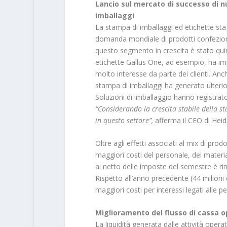
Lancio sul mercato di successo di n
imballaggi
La stampa di imballaggi ed etichette sta
domanda mondiale di prodotti confeziona
questo segmento in crescita è stato qui
etichette Gallus One, ad esempio, ha imp
molto interesse da parte dei clienti. An
stampa di imballaggi ha generato ulteriori
Soluzioni di imballaggio
hanno registrato
“Considerando la crescita stabile della 
in questo settore”,
afferma il CEO di Hei
Oltre agli effetti associati al mix di pro
maggiori costi del personale, dei materia
al netto delle imposte
del semestre è rim
Rispetto all’anno precedente (44 milioni d
maggiori costi per interessi legati alle pe
Miglioramento del flusso di cassa o
La liquidità generata dalle attività opera