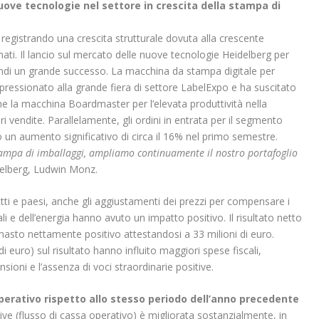
uove tecnologie nel settore in crescita della stampa di
 registrando una crescita strutturale dovuta alla crescente
ti. Il lancio sul mercato delle nuove tecnologie Heidelberg per
ndi un grande successo. La macchina da stampa digitale per
ressionato alla grande fiera di settore LabelExpo e ha suscitato
che la macchina Boardmaster per l’elevata produttività nella
 vendite. Parallelamente, gli ordini in entrata per il
segmento
 un aumento significativo di circa il 16% nel primo semestre.
stampa di imballaggi, ampliamo continuamente il nostro portafoglio
delberg, Ludwin Monz.
dotti e paesi, anche gli aggiustamenti dei prezzi per compensare i
li e dell’energia hanno avuto un impatto positivo. Il
risultato netto
asto nettamente positivo attestandosi a 33 milioni di euro.
i euro) sul risultato hanno influito maggiori spese fiscali,
nsioni e l’assenza di voci straordinarie positive.
perativo rispetto allo stesso periodo dell’anno precedente
tive (flusso di cassa operativo) è migliorata sostanzialmente, in