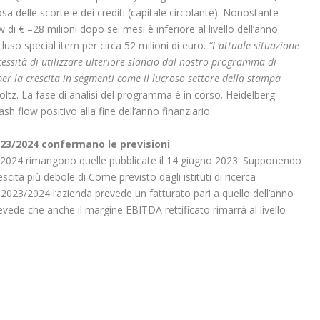
sa delle scorte e dei crediti (capitale circolante). Nonostante
ow
di € –28 milioni dopo sei mesi è inferiore al livello dell’anno
luso special item per circa 52 milioni di euro.
“L’attuale situazione
ecessità di utilizzare ulteriore slancio dal nostro programma di
per la crescita in segmenti come il lucroso settore della stampa
ltz. La fase di analisi del programma è in corso. Heidelberg
h flow positivo alla fine dell’anno finanziario.
2023/2024 confermano le previsioni
3/2024 rimangono quelle pubblicate il 14 giugno 2023. Supponendo
ita più debole di Come previsto dagli istituti di ricerca
2023/2024 l’azienda prevede un fatturato pari a quello dell’anno
revede che anche il margine EBITDA rettificato rimarrà al livello