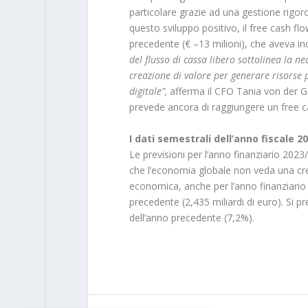
particolare grazie ad una gestione rigoro
questo sviluppo positivo, il
free cash fl
precedente (€ –13 milioni), che aveva inc
del flusso di cassa libero sottolinea la n
creazione di valore per generare risorse 
digitale”,
afferma il CFO Tania von der Go
prevede ancora di raggiungere un free cas
I dati semestrali dell’anno fiscale 
Le
previsioni
per l’anno finanziario 202
che l’economia globale non veda una cresc
economica, anche per l’anno finanziario 
precedente (2,435 miliardi di euro). Si p
dell’anno precedente (7,2%).