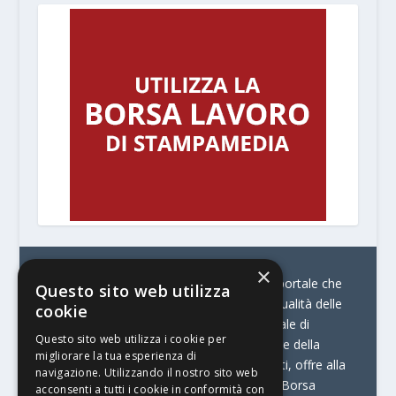
×
© Stratego Group –
stampamedia.net è il portale che
Questo sito web utilizza
racconta le innovazioni tecnologiche e l’attualità delle
cookie
aziende di stampa e di converting. È il portale di
Questo sito web utilizza i cookie per
riferimento per chi opera in Italia nel settore della
migliorare la tua esperienza di
comunicazione stampata. Oltre ai contenuti, offre alla
navigazione. Utilizzando il nostro sito web
propria community diversi servizi come:
la Borsa
acconsenti a tutti i cookie in conformità con