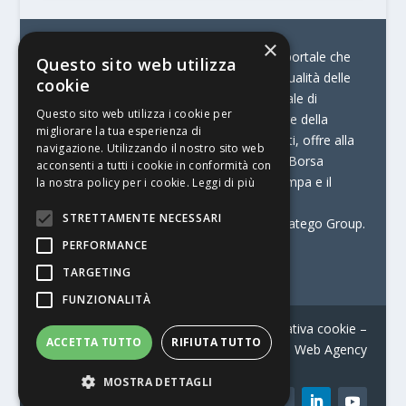
×
© Stratego Group –
stampamedia.net è il portale che
Questo sito web utilizza
racconta le innovazioni tecnologiche e l’attualità delle
cookie
aziende di stampa e di converting. È il portale di
Questo sito web utilizza i cookie per
riferimento per chi opera in Italia nel settore della
migliorare la tua esperienza di
comunicazione stampata. Oltre ai contenuti, offre alla
navigazione. Utilizzando il nostro sito web
propria community diversi servizi come:
la Borsa
acconsenti a tutti i cookie in conformità con
Lavoro, la Print Connection, i Big della Stampa e il
la nostra policy per i cookie.
Leggi di più
Centro Studi Printing.
STRETTAMENTE NECESSARI
Stampamedia.net è una delle testate di Stratego Group.
PERFORMANCE
Partita IVA
07921450156
TARGETING
FUNZIONALITÀ
Contatti
–
Informativa privacy
–
Informativa cookie
–
ACCETTA TUTTO
RIFIUTA TUTTO
Web Agency
MOSTRA DETTAGLI