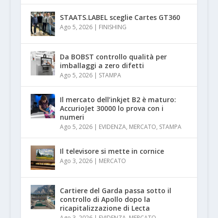
STAATS.LABEL sceglie Cartes GT360
Ago 5, 2026
|
FINISHING
Da BOBST controllo qualità per
imballaggi a zero difetti
Ago 5, 2026
|
STAMPA
Il mercato dell’inkjet B2 è maturo:
AccurioJet 30000 lo prova con i
numeri
Ago 5, 2026
|
EVIDENZA
,
MERCATO
,
STAMPA
Il televisore si mette in cornice
Ago 3, 2026
|
MERCATO
Cartiere del Garda passa sotto il
controllo di Apollo dopo la
ricapitalizzazione di Lecta
Ago 3, 2026
|
EVIDENZA
,
MERCATO