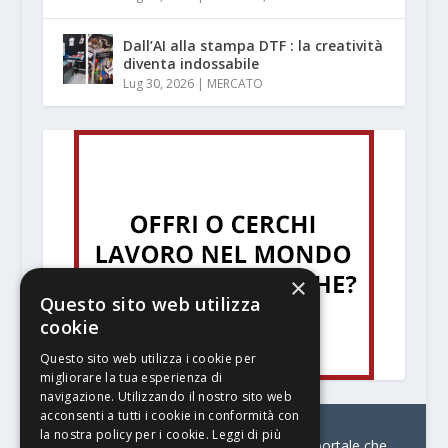
Dall’AI alla stampa DTF : la creatività
diventa indossabile
Lug 30, 2026
|
MERCATO
×
Questo sito web utilizza
cookie
Questo sito web utilizza i cookie per
migliorare la tua esperienza di
navigazione. Utilizzando il nostro sito web
acconsenti a tutti i cookie in conformità con
la nostra policy per i cookie.
Leggi di più
© Stratego Group –
stampamedia.net è il portale che