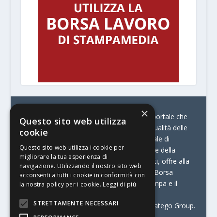
×
© Stratego Group –
stampamedia.net è il portale che
Questo sito web utilizza
racconta le innovazioni tecnologiche e l’attualità delle
cookie
aziende di stampa e di converting. È il portale di
Questo sito web utilizza i cookie per
riferimento per chi opera in Italia nel settore della
migliorare la tua esperienza di
comunicazione stampata. Oltre ai contenuti, offre alla
navigazione. Utilizzando il nostro sito web
propria community diversi servizi come:
la Borsa
acconsenti a tutti i cookie in conformità con
Lavoro, la Print Connection, i Big della Stampa e il
la nostra policy per i cookie.
Leggi di più
Centro Studi Printing.
STRETTAMENTE NECESSARI
Stampamedia.net è una delle testate di Stratego Group.