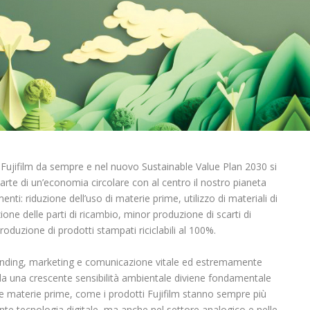
 di Fujifilm da sempre e nel nuovo Sustainable Value Plan 2030 si
rte di un’economia circolare con al centro il nostro pianeta
nti: riduzione dell’uso di materie prime, utilizzo di materiali di
one delle parti di ricambio, minor produzione di scarti di
duzione di prodotti stampati riciclabili al 100%.
nding, marketing e comunicazione vitale ed estremamente
 da una crescente sensibilità ambientale diviene fondamentale
 delle materie prime, come i prodotti Fujifilm stanno sempre più
ente tecnologia digitale, ma anche nel settore analogico e nelle