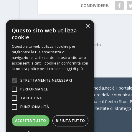
CONDIVIDERE:
×
Questo sito web utilizza
PRECEDENTE
cookie
Sotto il segno dei Pesci… di carta
Questo sito web utilizza i cookie per
migliorare la tua esperienza di
navigazione. Utilizzando il nostro sito web
acconsenti a tutti i cookie in conformità con
la nostra policy per i cookie.
Leggi di più
STRETTAMENTE NECESSARI
© Stratego Group –
stampamedia.net è il portale 
PERFORMANCE
per chi opera in Italia nel settore della comunica
TARGETING
Connection, i Big della Stampa e il Centro Studi P
FUNZIONALITÀ
Stampamedia.net è una delle testate di Stratego
ACCETTA TUTTO
RIFIUTA TUTTO
Partita IVA
07921450156