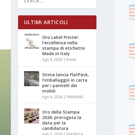
ULTIMI ARTICOLI
Oro Label Printer:
l’eccellenza nella
stampa di etichette
Made in Italy
Ago 6, 2026
|
Eventi
Sitma lancia FlatPack,
l’imballaggio in carta
per i pannelli dei
mobili
Ago 6, 2026
|
FINISHING
Oro della Stampa
2026: prorogata la
data per la
candidatura
Ago 5, 2026
|
EVIDENZA
,