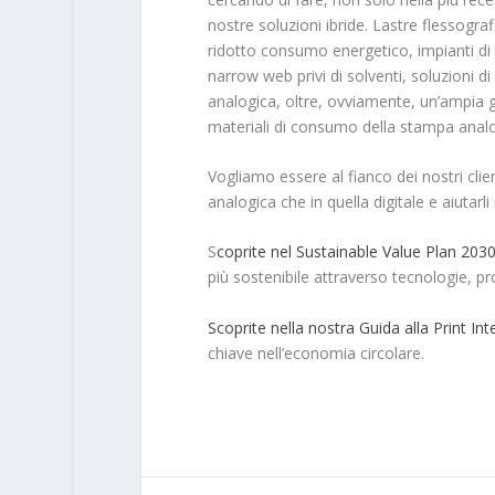
nostre soluzioni ibride. Lastre flessogr
ridotto consumo energetico, impianti d
narrow web privi di solventi, soluzioni 
analogica, oltre, ovviamente, un’ampia g
materiali di consumo della stampa analo
Vogliamo essere al fianco dei nostri clie
analogica che in quella digitale e aiutarl
S
coprite nel Sustainable Value Plan 203
più sostenibile attraverso tecnologie, pro
Scoprite nella nostra Guida alla Print Int
chiave nell’economia circolare.