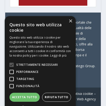
×
© Stratego Group –
stampamedia.net è il portale che
Questo sito web utilizza
racconta le innovazioni tecnologiche e l’attualità delle
cookie
aziende di stampa e di converting. È il portale di
Questo sito web utilizza i cookie per
riferimento per chi opera in Italia nel settore della
migliorare la tua esperienza di
comunicazione stampata. Oltre ai contenuti, offre alla
navigazione. Utilizzando il nostro sito web
propria community diversi servizi come:
la Borsa
acconsenti a tutti i cookie in conformità con
Lavoro, la Print Connection, i Big della Stampa e il
la nostra policy per i cookie.
Leggi di più
Centro Studi Printing.
STRETTAMENTE NECESSARI
Stampamedia.net è una delle testate di Stratego Group.
PERFORMANCE
Partita IVA
07921450156
TARGETING
FUNZIONALITÀ
Contatti
–
Informativa privacy
–
Informativa cookie
–
ACCETTA TUTTO
RIFIUTA TUTTO
Web Agency