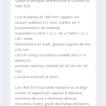
Queste le principali caratteristiche di SIGNRACER
1800 RTR:
Luce di stampa da 1800 mm, tappeto con
vacuum suddiviso in 3 zone, startbar per il
posizionamento dei materiali.
Disponibile in CMYK + LC + LM o CMYK + LC +
LM + White.
Velocità fino a 65 mq/h, gestisce supporti alti fino
a 50 mm
LED UV curing con potenza variabile (fino a 14
Watt/cm²).
Inchiostri certificati: SIGNRACER SR-100 HD, SR-
100T
Consumo inchiostri: 8 ml/m²
Con 1800 RTR è possibile stampare su un largo
numero di supporti per capacità di adesione,
resistenza alla luce e resistenza all’usura
meccanica. Inoltre, grazie alla stampa del bianco,