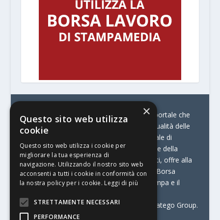
×
© Stratego Group –
stampamedia.net è il portale che
Questo sito web utilizza
racconta le innovazioni tecnologiche e l’attualità delle
cookie
aziende di stampa e di converting. È il portale di
Questo sito web utilizza i cookie per
riferimento per chi opera in Italia nel settore della
migliorare la tua esperienza di
comunicazione stampata. Oltre ai contenuti, offre alla
navigazione. Utilizzando il nostro sito web
propria community diversi servizi come:
la Borsa
acconsenti a tutti i cookie in conformità con
Lavoro, la Print Connection, i Big della Stampa e il
la nostra policy per i cookie.
Leggi di più
Centro Studi Printing.
STRETTAMENTE NECESSARI
Stampamedia.net è una delle testate di Stratego Group.
PERFORMANCE