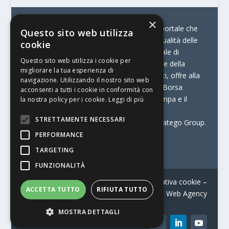
×
© Stratego Group –
stampamedia.net è il portale che
Questo sito web utilizza
racconta le innovazioni tecnologiche e l’attualità delle
cookie
aziende di stampa e di converting. È il portale di
Questo sito web utilizza i cookie per
riferimento per chi opera in Italia nel settore della
migliorare la tua esperienza di
comunicazione stampata. Oltre ai contenuti, offre alla
navigazione. Utilizzando il nostro sito web
propria community diversi servizi come:
la Borsa
acconsenti a tutti i cookie in conformità con
Lavoro, la Print Connection, i Big della Stampa e il
la nostra policy per i cookie.
Leggi di più
Centro Studi Printing.
STRETTAMENTE NECESSARI
Stampamedia.net è una delle testate di Stratego Group.
PERFORMANCE
Partita IVA
07921450156
TARGETING
FUNZIONALITÀ
Contatti
–
Informativa privacy
–
Informativa cookie
–
ACCETTA TUTTO
RIFIUTA TUTTO
Web Agency
MOSTRA DETTAGLI