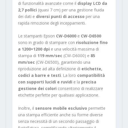
di funzionalità avanzate come il
display LCD da
2,7 pollici
(quasi 7 cm) per una gestione fluida
dei dati e
diversi punti di accesso
per una
rapida rimozione degli inceppamenti.
Le stampanti Epson
CW-D6000
e
CW-D6500
sono in grado di stampare con
risoluzione fino
a 1200×1200 dpi
e una velocità massima di
stampa di
119 mm/sec
(CW-D6000) e
85
mm/sec
(CW-D6500), garantendo una
riproduzione ad alta definizione di
etichette,
codici a barre e testi
. La loro
compatibilità
con supporti lucidi e ruvidi
e la
precisa
gestione dei colori
consentono di realizzare
etichette perfette per qualsiasi applicazione.
Inoltre, il
sensore mobile esclusivo
permette
una stampa efficiente anche su forme diverse
senza necessità di un secondo passaggio di
fustellatura, semplificando ulteriormente il