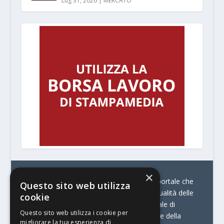
Lug 31, 2026
|
MERCATO
×
© Stratego Group –
stampamedia.net è il portale che
Questo sito web utilizza
racconta le innovazioni tecnologiche e l’attualità delle
cookie
aziende di stampa e di converting. È il portale di
Questo sito web utilizza i cookie per
riferimento per chi opera in Italia nel settore della
migliorare la tua esperienza di