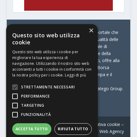
×
© Stratego Group –
stampamedia.net è il portale che
Questo sito web utilizza
racconta le innovazioni tecnologiche e l’attualità delle
cookie
aziende di stampa e di converting. È il portale di
Questo sito web utilizza i cookie per
riferimento per chi opera in Italia nel settore della
migliorare la tua esperienza di
comunicazione stampata. Oltre ai contenuti, offre alla
navigazione. Utilizzando il nostro sito web
propria community diversi servizi come:
la Borsa
acconsenti a tutti i cookie in conformità con
Lavoro, la Print Connection, i Big della Stampa e il
la nostra policy per i cookie.
Leggi di più
Centro Studi Printing.
STRETTAMENTE NECESSARI
Stampamedia.net è una delle testate di Stratego Group.
PERFORMANCE
Partita IVA
07921450156
TARGETING
FUNZIONALITÀ
Contatti
–
Informativa privacy
–
Informativa cookie
–
ACCETTA TUTTO
RIFIUTA TUTTO
Web Agency