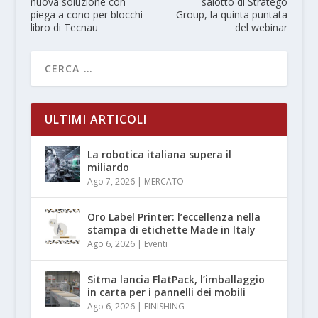
nuova soluzione con
salotto di Stratego
piega a cono per blocchi
Group, la quinta puntata
libro di Tecnau
del webinar
ULTIMI ARTICOLI
La robotica italiana supera il
miliardo
Ago 7, 2026
|
MERCATO
Oro Label Printer: l’eccellenza nella
stampa di etichette Made in Italy
Ago 6, 2026
|
Eventi
Sitma lancia FlatPack, l’imballaggio
in carta per i pannelli dei mobili
Ago 6, 2026
|
FINISHING