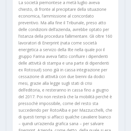
La società piemontese a metà luglio aveva
chiesto, di fronte al precipitare della situazione
economica, l’ammissione al concordato
preventivo. Ma alla fine il Tribunale, preso atto
delle condizioni dell’azienda, avrebbe optato per
l’istanza della procedura fallimentare. Gli oltre 160
lavoratori di Enerprint (nata come società
energetica a servizo della Ilte nella quale poi il
gruppo Farina aveva fatto confluire i dipendenti
delle attività di stampa e una parte di dipendenti
ex Rotosud) sono già in cassa integrazione per
cessazione di attività con due bienni da dodici
mesi, grazie alla legge sugli stati di crisi
dell’editoria, e resteranno in cassa fino a giugno
del 2017. Poi non resterà che la mobilità perché è
pressochè impossibile, come del resto sta
succedendo per RotoAlba e per Mazzucchelli, che
di questi tempi si affacci qualche cavaliere bianco
– quindi un’azienda grafica sana – per salvare
Enerprint. Azienda, come detto, della quale si era