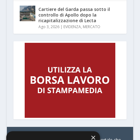
Cartiere del Garda passa sotto il
controllo di Apollo dopo la
ricapitalizzazione di Lecta
Ago 3, 2026
|
EVIDENZA
,
MERCATO
×
© Stratego Group –
stampamedia.net è il portale che