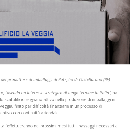
o del produttore di imballaggi di Roteglia di Castellarano (RE)
orn,
“avendo un interesse strategico di lungo termine in Italia”,
ha
 scatolificio reggiano attivo nella produzione di imballaggi in
ggia, finito per difficoltà finanziarie in un processo di
entivo con continuità aziendale.
ta “effettueranno nei prossimi mesi tutti i passaggi necessari a