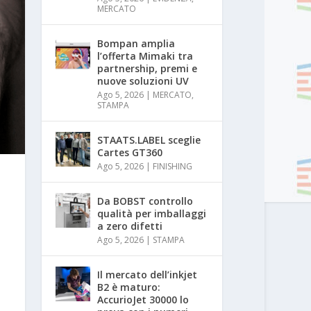
MERCATO
Bompan amplia
l’offerta Mimaki tra
partnership, premi e
nuove soluzioni UV
Ago 5, 2026
|
MERCATO
,
STAMPA
STAATS.LABEL sceglie
Cartes GT360
Ago 5, 2026
|
FINISHING
Da BOBST controllo
qualità per imballaggi
a zero difetti
Ago 5, 2026
|
STAMPA
Il mercato dell’inkjet
B2 è maturo:
AccurioJet 30000 lo