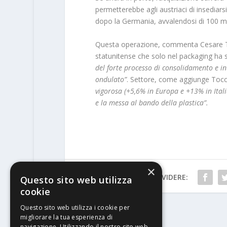
permetterebbe agli austriaci di insediars
dopo la Germania, avvalendosi di 100 mil
Questa operazione, commenta Cesare Tocc
statunitense che solo nel packaging ha s
del forte processo di consolidamento e in
ondulato”
. Settore, come aggiunge Toc
vigorosa (+5,6% in Europa e +13% in Itali
e la messa al bando della plastica”.
×
CONDIVIDERE:
Questo sito web utilizza
cookie
Questo sito web utilizza i cookie per
migliorare la tua esperienza di
PRECEDENTE
navigazione. Utilizzando il nostro sito web