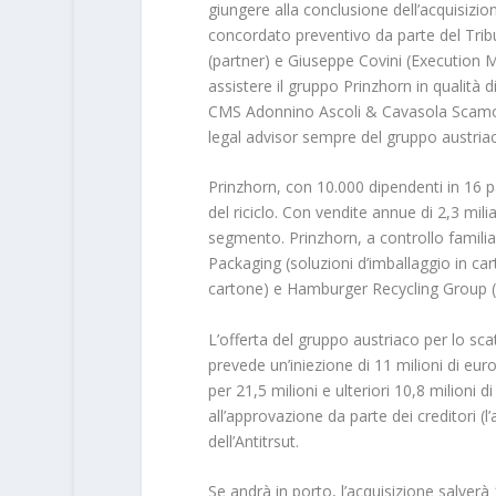
giungere alla conclusione dell’acquisizi
concordato preventivo da parte del Trib
(partner) e Giuseppe Covini (Execution
assistere il gruppo Prinzhorn in qualità d
CMS Adonnino Ascoli & Cavasola Scamoni 
legal advisor sempre del gruppo austria
Prinzhorn, con 10.000 dipendenti in 16 pa
del riciclo. Con vendite annue di 2,3 mili
segmento. Prinzhorn, a controllo familia
Packaging (soluzioni d’imballaggio in c
cartone) e Hamburger Recycling Group (ra
L’offerta del gruppo austriaco per lo scat
prevede un’iniezione di 11 milioni di eur
per 21,5 milioni e ulteriori 10,8 milioni 
all’approvazione da parte dei creditori (
dell’Antitrsut.
Se andrà in porto, l’acquisizione salverà 