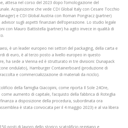
one, attesa nel corso del 2023 dopo l’omologazione del
unale. Acquisizione che vede CDI Global Italy con Cesare Tocchio
 Manager) e CDI Global Austria con Roman Pongracz (partner)
i advisor sugli aspetti finanziari dell’operazione. Lo studio legale
con Mauro Battistella (partner) ha agito invece in qualità di
co.
esi, è un leader europeo nei settori del packaging, della carta e
ardi di euro, è al terzo posto a livello europeo in questo
re, ha sede a Vienna ed è strutturato in tre divisioni: Dunapack
artone ondulato), Hamburger Containerboard (produzione di
ccolta e commercializzazione di materiali da riciclo).
olificio della famiglia Giacopini, come riporta Il Sole 24Ore,
o come aumento di capitale, l’acquisto della fabbrica di Roteglia
di finanza a disposizione della procedura, subordinata ora
l’assemblea è stata convocata per il 4 maggio 2023) e al via libera
150 posti di lavoro dello storico scatolificio reggiano e