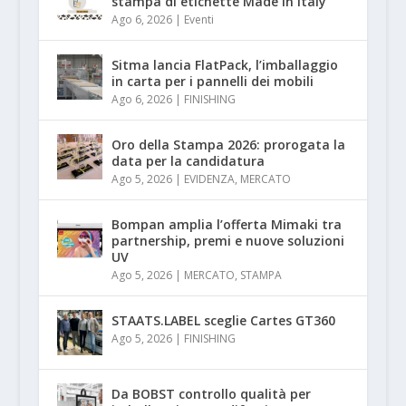
stampa di etichette Made in Italy
Ago 6, 2026
|
Eventi
Sitma lancia FlatPack, l’imballaggio
in carta per i pannelli dei mobili
Ago 6, 2026
|
FINISHING
Oro della Stampa 2026: prorogata la
data per la candidatura
Ago 5, 2026
|
EVIDENZA
,
MERCATO
Bompan amplia l’offerta Mimaki tra
partnership, premi e nuove soluzioni
UV
Ago 5, 2026
|
MERCATO
,
STAMPA
STAATS.LABEL sceglie Cartes GT360
Ago 5, 2026
|
FINISHING
Da BOBST controllo qualità per