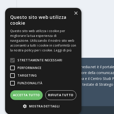
×
Questo sito web utilizza
cookie
Questo sito web utilizza i cookie per
migliorare la tua esperienza di
navigazione. Utilizzando il nostro sito web
acconsenti a tutti i cookie in conformità con
la nostra policy per i cookie.
Leggi di più
STRETTAMENTE NECESSARI
© Stratego Group –
stampamedia.net è il portale 
PERFORMANCE
per chi opera in Italia nel settore della comunica
TARGETING
Connection, i Big della Stampa e il Centro Studi P
FUNZIONALITÀ
Stampamedia.net è una delle testate di Stratego
ACCETTA TUTTO
RIFIUTA TUTTO
Partita IVA
07921450156
MOSTRA DETTAGLI