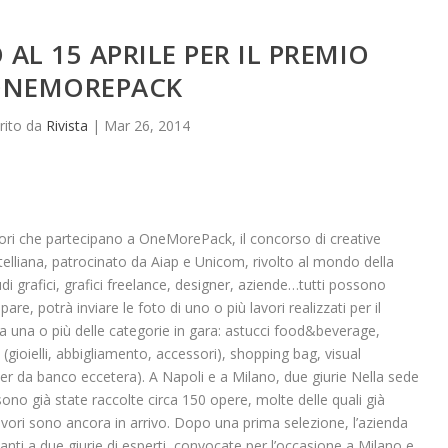
 AL 15 APRILE PER IL PREMIO
NEMOREPACK
rito da
Rivista
|
Mar 26, 2014
lavori che partecipano a OneMorePack, il concorso di creative
telliana, patrocinato da Aiap e Unicom, rivolto al mondo della
di grafici, grafici freelance, designer, aziende…tutti possono
re, potrà inviare le foto di uno o più lavori realizzati per il
a una o più delle categorie in gara: astucci food&beverage,
(gioielli, abbigliamento, accessori), shopping bag, visual
ser da banco eccetera). A Napoli e a Milano, due giurie Nella sede
 sono già state raccolte circa 150 opere, molte delle quali già
i lavori sono ancora in arrivo. Dopo una prima selezione, l’azienda
anti a due giurie di esperti, convocate per l’occasione a Milano e