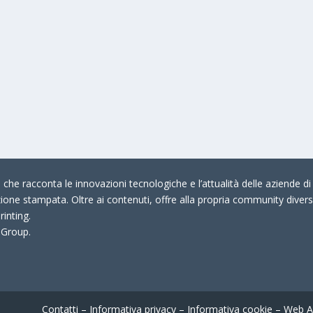
che racconta le innovazioni tecnologiche e l’attualità delle aziende di 
zione stampata. Oltre ai contenuti, offre alla propria community divers
rinting.
 Group.
Contatti
–
Informativa privacy
–
Informativa cookie
–
Web A