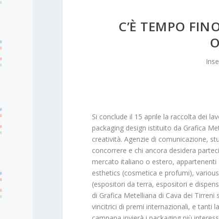
C’È TEMPO FINO
O
Inse
Si conclude il 15 aprile la raccolta dei 
packaging design istituito da Grafica Me
creatività. Agenzie di comunicazione, stu
concorrere e chi ancora desidera partecipa
mercato italiano o estero, appartenenti 
esthetics (cosmetica e profumi), various 
(espositori da terra, espositori e dispen
di Grafica Metelliana di Cava dei Tirreni
vincitrici di premi internazionali, e tant
campana invierà i packaging più interess