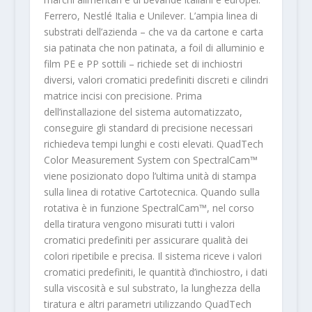
Ferrero, Nestlé Italia e Unilever. L’ampia linea di
substrati dell’azienda – che va da cartone e carta
sia patinata che non patinata, a foil di alluminio e
film PE e PP sottili – richiede set di inchiostri
diversi, valori cromatici predefiniti discreti e cilindri
matrice incisi con precisione. Prima
dell’installazione del sistema automatizzato,
conseguire gli standard di precisione necessari
richiedeva tempi lunghi e costi elevati. QuadTech
Color Measurement System con SpectralCam™
viene posizionato dopo l’ultima unità di stampa
sulla linea di rotative Cartotecnica. Quando sulla
rotativa è in funzione SpectralCam™, nel corso
della tiratura vengono misurati tutti i valori
cromatici predefiniti per assicurare qualità dei
colori ripetibile e precisa. Il sistema riceve i valori
cromatici predefiniti, le quantità d’inchiostro, i dati
sulla viscosità e sul substrato, la lunghezza della
tiratura e altri parametri utilizzando QuadTech