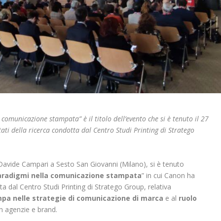
 comunicazione stampata” è il titolo dell’evento che si è tenuto il 27
ati della ricerca condotta dal Centro Studi Printing di Stratego
avide Campari a Sesto San Giovanni (Milano), si è tenuto
 paradigmi nella comunicazione stampata
” in cui Canon ha
tta dal Centro Studi Printing di Stratego Group, relativa
ampa nelle strategie di comunicazione di marca
e al
ruolo
n agenzie e brand.