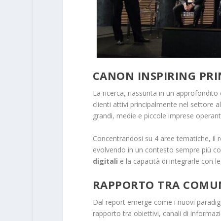
CANON INSPIRING PR
La ricerca, riassunta in un approfondito
clienti attivi principalmente nel settore a
grandi, medie e piccole imprese operanti 
Concentrandosi su 4 aree tematiche, il r
evolvendo in un contesto sempre più co
digitali
e la capacità di integrarle con le
RAPPORTO TRA COMUN
Dal report emerge come i nuovi paradigm
rapporto tra obiettivi, canali di inform