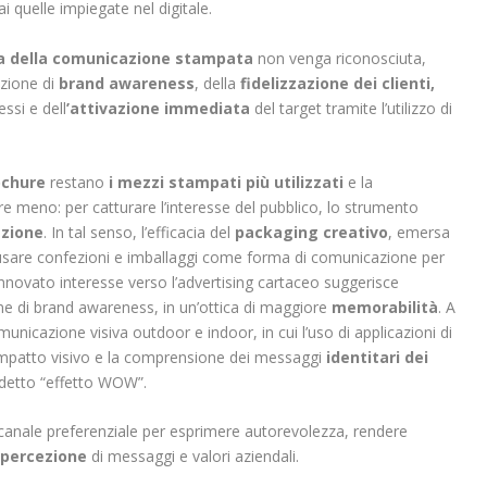
 quelle impiegate nel digitale.
ia della comunicazione stampata
non venga riconosciuta,
uzione di
brand awareness
, della
fidelizzazione dei clienti,
ssi e dell
’attivazione immediata
del target tramite l’utilizzo di
rochure
restano
i mezzi stampati più utilizzati
e la
meno: per catturare l’interesse del pubblico, lo strumento
azione
. In tal senso, l’efficacia del
packaging creativo
, emersa
i usare confezioni e imballaggi come forma di comunicazione per
rinnovato interesse verso l’advertising cartaceo suggerisce
e di brand awareness, in un’ottica di maggiore
memorabilità
. A
municazione visiva outdoor e indoor, in cui l’uso di applicazioni di
impatto visivo e la comprensione dei messaggi
identitari dei
ddetto “effetto WOW”.
anale preferenziale per esprimere autorevolezza, rendere
a percezione
di messaggi e valori aziendali.