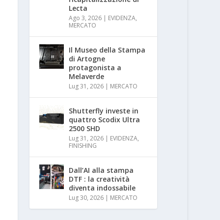
Lecta
Ago 3, 2026
|
EVIDENZA
,
MERCATO
Il Museo della Stampa
di Artogne
protagonista a
Melaverde
Lug 31, 2026
|
MERCATO
Shutterfly investe in
quattro Scodix Ultra
2500 SHD
Lug 31, 2026
|
EVIDENZA
,
FINISHING
Dall’AI alla stampa
DTF : la creatività
diventa indossabile
Lug 30, 2026
|
MERCATO