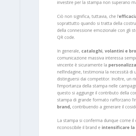
investire per la stampa non superano mai
Ciò non significa, tuttavia, che l’
efficac
soprattutto quando si tratta della costr
della connessione emozionale con gli ste
QR code.
In generale,
cataloghi
,
volantini e b
comunicazione massiva interessa sempre 
vincente è sicuramente la
personalizz
nell’indagine, testimonia la necessità d
distinguersi dai competitor. Inoltre, un 
l’importanza della stampa nelle campagn
questo si aggiunge il contributo della co
stampa di grande formato rafforzano l’
brand,
contribuendo a generare il cosi
La stampa si conferma dunque come il c
riconoscibile il brand e
intensificare l