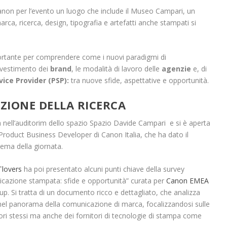
Canon per l’evento un luogo che include il Museo Campari, un
arca, ricerca, design, tipografia e artefatti anche stampati si
portante per comprendere come i nuovi paradigmi di
investimento dei
brand
, le modalità di lavoro delle
agenzie
e, di
vice Provider
(PSP):
tra nuove sfide, aspettative e opportunità.
AZIONE DELLA RICERCA
ta nell’auditorim dello spazio Spazio Davide Campari e si è aperta
 Product Business Developer di Canon Italia, che ha dato il
tema della giornata.
lovers
ha poi presentato alcuni punti chiave della survey
nicazione stampata: sfide e opportunità” curata per
Canon EMEA
up. Si tratta di un documento ricco e dettagliato, che analizza
 nel panorama della comunicazione di marca, focalizzandosi sulle
ri stessi ma anche dei fornitori di tecnologie di stampa come