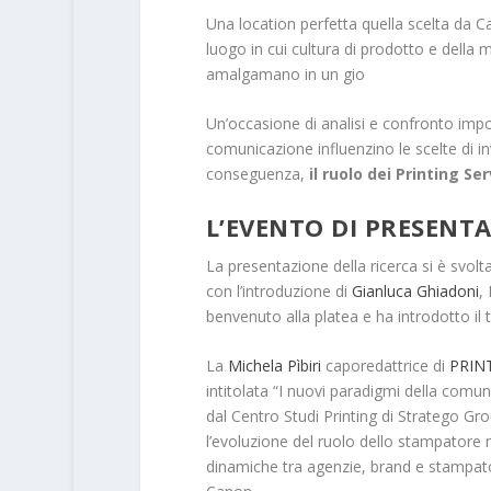
Una location perfetta quella scelta da 
luogo in cui cultura di prodotto e della m
amalgamano in un gio
Un’occasione di analisi e confronto im
comunicazione influenzino le scelte di 
conseguenza,
il ruolo dei
Printing Ser
L’EVENTO DI PRESENT
La presentazione della ricerca si è svol
con l’introduzione di
Gianluca Ghiadoni
,
benvenuto alla platea e ha introdotto il 
La
Michela Pìbiri
caporedattrice di
PRINT
intitolata “I nuovi paradigmi della comu
dal Centro Studi Printing di Stratego Gro
l’evoluzione del ruolo dello stampatore
dinamiche tra agenzie, brand e stampato