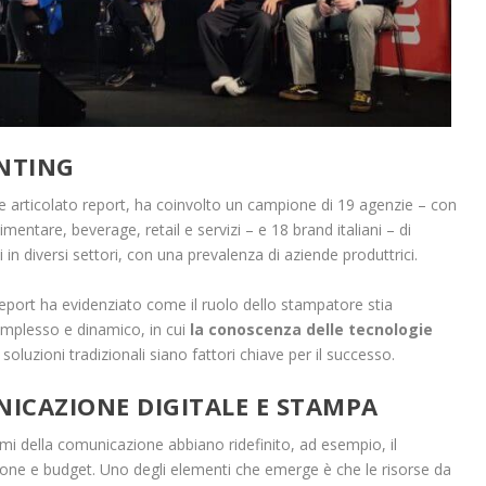
INTING
 e articolato report, ha coinvolto un campione di 19 agenzie – con
limentare, beverage, retail e servizi – e 18 brand italiani – di
in diversi settori, con una prevalenza di aziende produttrici.
eport ha evidenziato come il ruolo dello stampatore stia
mplesso e dinamico, in cui
la conoscenza delle tecnologie
 soluzioni tradizionali siano fattori chiave per il successo.
ICAZIONE DIGITALE E STAMPA
i della comunicazione abbiano ridefinito, ad esempio, il
azione e budget. Uno degli elementi che emerge è che le risorse da