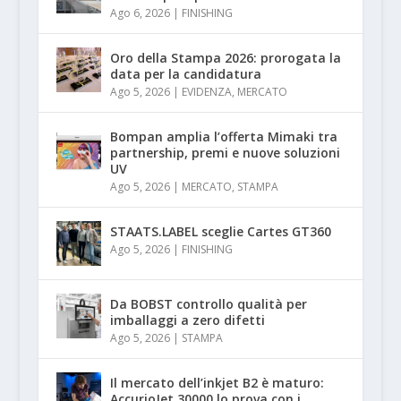
Ago 6, 2026
|
FINISHING
Oro della Stampa 2026: prorogata la
data per la candidatura
Ago 5, 2026
|
EVIDENZA
,
MERCATO
Bompan amplia l’offerta Mimaki tra
partnership, premi e nuove soluzioni
UV
Ago 5, 2026
|
MERCATO
,
STAMPA
STAATS.LABEL sceglie Cartes GT360
Ago 5, 2026
|
FINISHING
Da BOBST controllo qualità per
imballaggi a zero difetti
Ago 5, 2026
|
STAMPA
Il mercato dell’inkjet B2 è maturo:
AccurioJet 30000 lo prova con i