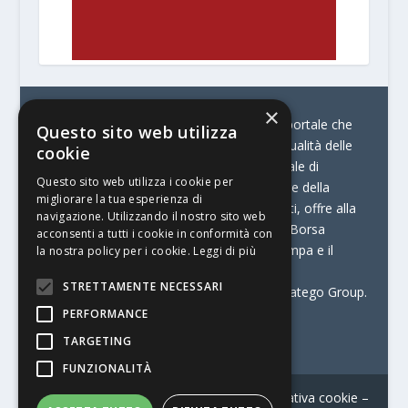
×
© Stratego Group –
stampamedia.net è il portale che
Questo sito web utilizza
racconta le innovazioni tecnologiche e l’attualità delle
cookie
aziende di stampa e di converting. È il portale di
Questo sito web utilizza i cookie per
riferimento per chi opera in Italia nel settore della
migliorare la tua esperienza di
comunicazione stampata. Oltre ai contenuti, offre alla
navigazione. Utilizzando il nostro sito web
propria community diversi servizi come:
la Borsa
acconsenti a tutti i cookie in conformità con
Lavoro, la Print Connection, i Big della Stampa e il
la nostra policy per i cookie.
Leggi di più
Centro Studi Printing.
STRETTAMENTE NECESSARI
Stampamedia.net è una delle testate di Stratego Group.
PERFORMANCE
Partita IVA
07921450156
TARGETING
FUNZIONALITÀ
Contatti
–
Informativa privacy
–
Informativa cookie
–