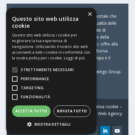
×
© Stratego Group –
stampamedia.net è il portale che
Questo sito web utilizza
racconta le innovazioni tecnologiche e l’attualità delle
cookie
aziende di stampa e di converting. È il portale di
Questo sito web utilizza i cookie per
riferimento per chi opera in Italia nel settore della
migliorare la tua esperienza di
comunicazione stampata. Oltre ai contenuti, offre alla
navigazione. Utilizzando il nostro sito web
propria community diversi servizi come:
la Borsa
acconsenti a tutti i cookie in conformità con
Lavoro, la Print Connection, i Big della Stampa e il
la nostra policy per i cookie.
Leggi di più
Centro Studi Printing.
STRETTAMENTE NECESSARI
Stampamedia.net è una delle testate di Stratego Group.
PERFORMANCE
Partita IVA
07921450156
TARGETING
FUNZIONALITÀ
Contatti
–
Informativa privacy
–
Informativa cookie
–
ACCETTA TUTTO
RIFIUTA TUTTO
Web Agency
MOSTRA DETTAGLI