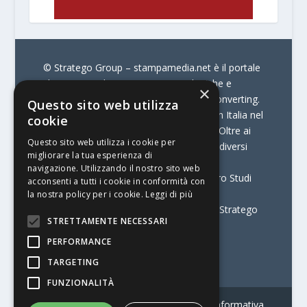
© Stratego Group –
stampamedia.net è il portale
che racconta le innovazioni tecnologiche e
×
l’attualità delle aziende di stampa e di converting.
Questo sito web utilizza
È il portale di riferimento per chi opera in Italia nel
cookie
settore della comunicazione stampata. Oltre ai
Questo sito web utilizza i cookie per
contenuti, offre alla propria community diversi
migliorare la tua esperienza di
servizi come:
la Borsa Lavoro, la Print
navigazione. Utilizzando il nostro sito web
Connection, i Big della Stampa e il Centro Studi
acconsenti a tutti i cookie in conformità con
Printing.
la nostra policy per i cookie.
Leggi di più
Stampamedia.net è una delle testate di Stratego
STRETTAMENTE NECESSARI
Group.
PERFORMANCE
Partita IVA
07921450156
TARGETING
FUNZIONALITÀ
Contatti
–
Informativa privacy
–
Informativa