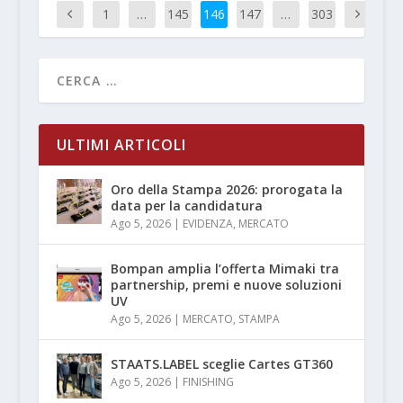
1
…
145
146
147
…
303
ULTIMI ARTICOLI
Oro della Stampa 2026: prorogata la
data per la candidatura
Ago 5, 2026
|
EVIDENZA
,
MERCATO
Bompan amplia l’offerta Mimaki tra
partnership, premi e nuove soluzioni
UV
Ago 5, 2026
|
MERCATO
,
STAMPA
STAATS.LABEL sceglie Cartes GT360
Ago 5, 2026
|
FINISHING